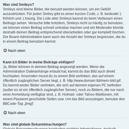
Was sind Smileys?
Smileys sind kleine Bilder, die benutzt werden können, um ein Gefühl
auszudrücken. Für jeden Smiley gibt es einen kurzen Code, z. B. bedeutet :)
fröhlich und :( traurig. Die Liste aller Smileys kannst du beim Verfassen eines
Beitrags sehen. Versuche bitte trotzdem, Smileys nicht zu häufig zu benutzen,
sie können einen Beitrag schnell unlesbar machen und ein Moderator könnte
deshalb deinen Beitrag entsprechend überarbeiten oder gar komplett löschen.
Die Board-Administration kann auch die Anzahl der Smileys begrenzen, die du
in einem Beitrag benutzen kannst.
Nach oben
Kann ich Bilder in meine Beiträge einfügen?
Ja, Bilder können in deinem Beitrag angezeigt werden. Wenn die
Administration Dateianhänge erlaubt hat, kannst du das Bild auch direkt
hochladen. Ansonsten musst du zu einem Bild verlinken, das auf einem
öffentlich zugänglichen Server liegt, z. B. http://www.domain.tld/mein-bild.gif.
Du kannst weder Bilder verlinken, die sich auf deinem eigenen PC befinden
(außer es ist ein öffentlich zugänglicher Server), noch zu Bildern, die nur nach
einer Anmeldung verfügbar sind, z. B. Hotmail- oder Yahoo-Mailboxen, mit
einem Passwort geschützte Seiten usw. Um das Bild anzuzeigen, benutze den
BBCode-Tag „[img]“.
Nach oben
Was sind globale Bekanntmachungen?
Globale Bekanntmachungen beinhalten wichtige Informationen, deshalb