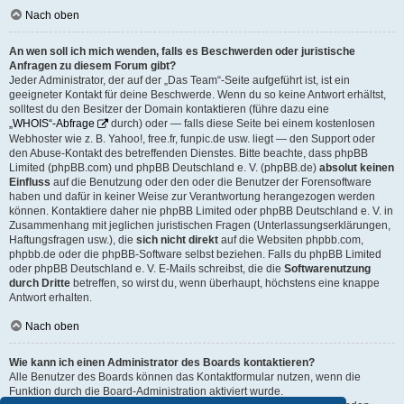
Nach oben
An wen soll ich mich wenden, falls es Beschwerden oder juristische
Anfragen zu diesem Forum gibt?
Jeder Administrator, der auf der „Das Team“-Seite aufgeführt ist, ist ein
geeigneter Kontakt für deine Beschwerde. Wenn du so keine Antwort erhältst,
solltest du den Besitzer der Domain kontaktieren (führe dazu eine
„WHOIS“-Abfrage
durch) oder — falls diese Seite bei einem kostenlosen
Webhoster wie z. B. Yahoo!, free.fr, funpic.de usw. liegt — den Support oder
den Abuse-Kontakt des betreffenden Dienstes. Bitte beachte, dass phpBB
Limited (phpBB.com) und phpBB Deutschland e. V. (phpBB.de)
absolut keinen
Einfluss
auf die Benutzung oder den oder die Benutzer der Forensoftware
haben und dafür in keiner Weise zur Verantwortung herangezogen werden
können. Kontaktiere daher nie phpBB Limited oder phpBB Deutschland e. V. in
Zusammenhang mit jeglichen juristischen Fragen (Unterlassungserklärungen,
Haftungsfragen usw.), die
sich nicht direkt
auf die Websiten phpbb.com,
phpbb.de oder die phpBB-Software selbst beziehen. Falls du phpBB Limited
oder phpBB Deutschland e. V. E-Mails schreibst, die die
Softwarenutzung
durch Dritte
betreffen, so wirst du, wenn überhaupt, höchstens eine knappe
Antwort erhalten.
Nach oben
Wie kann ich einen Administrator des Boards kontaktieren?
Alle Benutzer des Boards können das Kontaktformular nutzen, wenn die
Funktion durch die Board-Administration aktiviert wurde.