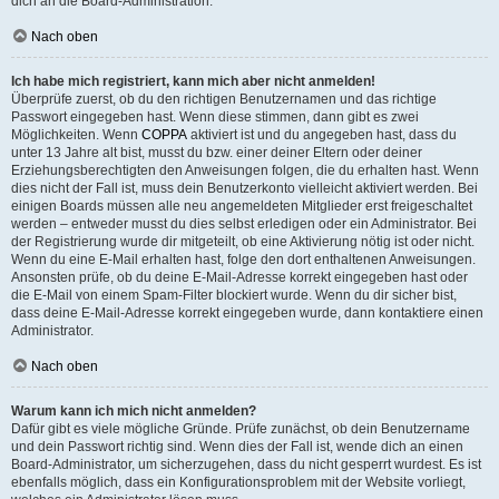
dich an die Board-Administration.
Nach oben
Ich habe mich registriert, kann mich aber nicht anmelden!
Überprüfe zuerst, ob du den richtigen Benutzernamen und das richtige
Passwort eingegeben hast. Wenn diese stimmen, dann gibt es zwei
Möglichkeiten. Wenn
COPPA
aktiviert ist und du angegeben hast, dass du
unter 13 Jahre alt bist, musst du bzw. einer deiner Eltern oder deiner
Erziehungsberechtigten den Anweisungen folgen, die du erhalten hast. Wenn
dies nicht der Fall ist, muss dein Benutzerkonto vielleicht aktiviert werden. Bei
einigen Boards müssen alle neu angemeldeten Mitglieder erst freigeschaltet
werden – entweder musst du dies selbst erledigen oder ein Administrator. Bei
der Registrierung wurde dir mitgeteilt, ob eine Aktivierung nötig ist oder nicht.
Wenn du eine E-Mail erhalten hast, folge den dort enthaltenen Anweisungen.
Ansonsten prüfe, ob du deine E-Mail-Adresse korrekt eingegeben hast oder
die E-Mail von einem Spam-Filter blockiert wurde. Wenn du dir sicher bist,
dass deine E-Mail-Adresse korrekt eingegeben wurde, dann kontaktiere einen
Administrator.
Nach oben
Warum kann ich mich nicht anmelden?
Dafür gibt es viele mögliche Gründe. Prüfe zunächst, ob dein Benutzername
und dein Passwort richtig sind. Wenn dies der Fall ist, wende dich an einen
Board-Administrator, um sicherzugehen, dass du nicht gesperrt wurdest. Es ist
ebenfalls möglich, dass ein Konfigurationsproblem mit der Website vorliegt,