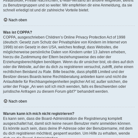
Avatarbilder, Private Nachrichten, E-Mail-Versand an andere Mitglieder, Beitritt
zu Benutzergruppen und so weiter. Wir empfehlen dir eine Anmeldung, da sie
schnell erledigt ist und dir zahlreiche Vorteile bietet.
Nach oben
Was ist COPPA?
COPPA, ausgeschrieben Children’s Online Privacy Protection Act of 1998
(deutsch: Gesetz zum Schutz der Privatsphäre von Kindern im Internet von
1998) ist ein Gesetz in den USA, welches festlegt, dass Websites, die
möglicherweise persönliche Daten von Kindern unter 13 Jahren erheben,
hierzu die Zustimmung der Eltern beziehungsweise des oder der
Erziehungsberechtigten benötigen. Wenn du dir unsicher bist, ob dies auf dich
oder die Website, auf der du dich zu registrieren versuchst, zutrifft, ziehe einen
rechtlichen Beistand zu Rate. Bitte beachte, dass phpBB Limited und der
Besitzer dieses Boards keine Rechtsberatung anbieten kann und nicht die
Anlaufstelle für Rechtsangelegenheiten jeglicher Art ist; außer solchen, die
unter der Frage „An wen soll ich mich wenden, falls es Beschwerden oder
juristische Anfragen zu diesem Forum gibt?“ behandelt werden.
Nach oben
Warum kann ich mich nicht registrieren?
Es kann sein, dass die Board-Administration die Registrierung komplett
ausgeschaltet hat, damit sich keine neuen Benutzer mehr anmelden können.
Es könnte auch sein, dass deine IP-Adresse oder der Benutzername, mit dem
du dich registrieren möchtest, gesperrt wurden. Um Hilfe zu erhalten, wende