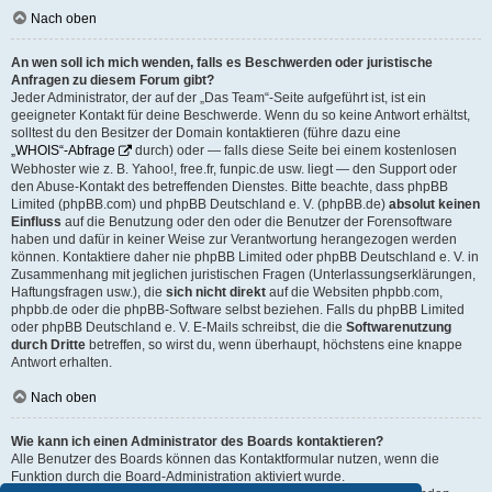
Nach oben
An wen soll ich mich wenden, falls es Beschwerden oder juristische
Anfragen zu diesem Forum gibt?
Jeder Administrator, der auf der „Das Team“-Seite aufgeführt ist, ist ein
geeigneter Kontakt für deine Beschwerde. Wenn du so keine Antwort erhältst,
solltest du den Besitzer der Domain kontaktieren (führe dazu eine
„WHOIS“-Abfrage
durch) oder — falls diese Seite bei einem kostenlosen
Webhoster wie z. B. Yahoo!, free.fr, funpic.de usw. liegt — den Support oder
den Abuse-Kontakt des betreffenden Dienstes. Bitte beachte, dass phpBB
Limited (phpBB.com) und phpBB Deutschland e. V. (phpBB.de)
absolut keinen
Einfluss
auf die Benutzung oder den oder die Benutzer der Forensoftware
haben und dafür in keiner Weise zur Verantwortung herangezogen werden
können. Kontaktiere daher nie phpBB Limited oder phpBB Deutschland e. V. in
Zusammenhang mit jeglichen juristischen Fragen (Unterlassungserklärungen,
Haftungsfragen usw.), die
sich nicht direkt
auf die Websiten phpbb.com,
phpbb.de oder die phpBB-Software selbst beziehen. Falls du phpBB Limited
oder phpBB Deutschland e. V. E-Mails schreibst, die die
Softwarenutzung
durch Dritte
betreffen, so wirst du, wenn überhaupt, höchstens eine knappe
Antwort erhalten.
Nach oben
Wie kann ich einen Administrator des Boards kontaktieren?
Alle Benutzer des Boards können das Kontaktformular nutzen, wenn die
Funktion durch die Board-Administration aktiviert wurde.