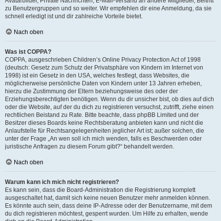
Avatarbilder, Private Nachrichten, E-Mail-Versand an andere Mitglieder, Beitritt
zu Benutzergruppen und so weiter. Wir empfehlen dir eine Anmeldung, da sie
schnell erledigt ist und dir zahlreiche Vorteile bietet.
Nach oben
Was ist COPPA?
COPPA, ausgeschrieben Children’s Online Privacy Protection Act of 1998
(deutsch: Gesetz zum Schutz der Privatsphäre von Kindern im Internet von
1998) ist ein Gesetz in den USA, welches festlegt, dass Websites, die
möglicherweise persönliche Daten von Kindern unter 13 Jahren erheben,
hierzu die Zustimmung der Eltern beziehungsweise des oder der
Erziehungsberechtigten benötigen. Wenn du dir unsicher bist, ob dies auf dich
oder die Website, auf der du dich zu registrieren versuchst, zutrifft, ziehe einen
rechtlichen Beistand zu Rate. Bitte beachte, dass phpBB Limited und der
Besitzer dieses Boards keine Rechtsberatung anbieten kann und nicht die
Anlaufstelle für Rechtsangelegenheiten jeglicher Art ist; außer solchen, die
unter der Frage „An wen soll ich mich wenden, falls es Beschwerden oder
juristische Anfragen zu diesem Forum gibt?“ behandelt werden.
Nach oben
Warum kann ich mich nicht registrieren?
Es kann sein, dass die Board-Administration die Registrierung komplett
ausgeschaltet hat, damit sich keine neuen Benutzer mehr anmelden können.
Es könnte auch sein, dass deine IP-Adresse oder der Benutzername, mit dem
du dich registrieren möchtest, gesperrt wurden. Um Hilfe zu erhalten, wende