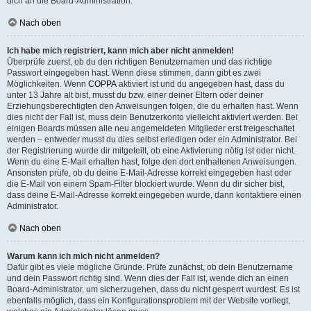
dich an die Board-Administration.
Nach oben
Ich habe mich registriert, kann mich aber nicht anmelden!
Überprüfe zuerst, ob du den richtigen Benutzernamen und das richtige
Passwort eingegeben hast. Wenn diese stimmen, dann gibt es zwei
Möglichkeiten. Wenn
COPPA
aktiviert ist und du angegeben hast, dass du
unter 13 Jahre alt bist, musst du bzw. einer deiner Eltern oder deiner
Erziehungsberechtigten den Anweisungen folgen, die du erhalten hast. Wenn
dies nicht der Fall ist, muss dein Benutzerkonto vielleicht aktiviert werden. Bei
einigen Boards müssen alle neu angemeldeten Mitglieder erst freigeschaltet
werden – entweder musst du dies selbst erledigen oder ein Administrator. Bei
der Registrierung wurde dir mitgeteilt, ob eine Aktivierung nötig ist oder nicht.
Wenn du eine E-Mail erhalten hast, folge den dort enthaltenen Anweisungen.
Ansonsten prüfe, ob du deine E-Mail-Adresse korrekt eingegeben hast oder
die E-Mail von einem Spam-Filter blockiert wurde. Wenn du dir sicher bist,
dass deine E-Mail-Adresse korrekt eingegeben wurde, dann kontaktiere einen
Administrator.
Nach oben
Warum kann ich mich nicht anmelden?
Dafür gibt es viele mögliche Gründe. Prüfe zunächst, ob dein Benutzername
und dein Passwort richtig sind. Wenn dies der Fall ist, wende dich an einen
Board-Administrator, um sicherzugehen, dass du nicht gesperrt wurdest. Es ist
ebenfalls möglich, dass ein Konfigurationsproblem mit der Website vorliegt,