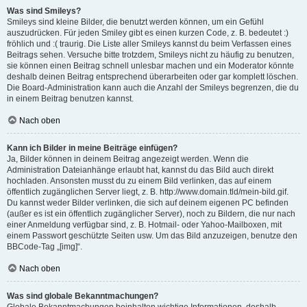
Was sind Smileys?
Smileys sind kleine Bilder, die benutzt werden können, um ein Gefühl
auszudrücken. Für jeden Smiley gibt es einen kurzen Code, z. B. bedeutet :)
fröhlich und :( traurig. Die Liste aller Smileys kannst du beim Verfassen eines
Beitrags sehen. Versuche bitte trotzdem, Smileys nicht zu häufig zu benutzen,
sie können einen Beitrag schnell unlesbar machen und ein Moderator könnte
deshalb deinen Beitrag entsprechend überarbeiten oder gar komplett löschen.
Die Board-Administration kann auch die Anzahl der Smileys begrenzen, die du
in einem Beitrag benutzen kannst.
Nach oben
Kann ich Bilder in meine Beiträge einfügen?
Ja, Bilder können in deinem Beitrag angezeigt werden. Wenn die
Administration Dateianhänge erlaubt hat, kannst du das Bild auch direkt
hochladen. Ansonsten musst du zu einem Bild verlinken, das auf einem
öffentlich zugänglichen Server liegt, z. B. http://www.domain.tld/mein-bild.gif.
Du kannst weder Bilder verlinken, die sich auf deinem eigenen PC befinden
(außer es ist ein öffentlich zugänglicher Server), noch zu Bildern, die nur nach
einer Anmeldung verfügbar sind, z. B. Hotmail- oder Yahoo-Mailboxen, mit
einem Passwort geschützte Seiten usw. Um das Bild anzuzeigen, benutze den
BBCode-Tag „[img]“.
Nach oben
Was sind globale Bekanntmachungen?
Globale Bekanntmachungen beinhalten wichtige Informationen, deshalb