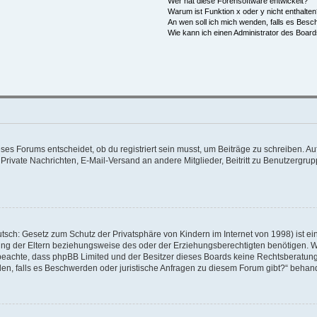
Wer hat diese Forensoftware entwickelt?
Warum ist Funktion x oder y nicht enthalte
An wen soll ich mich wenden, falls es Besc
Wie kann ich einen Administrator des Board
s Forums entscheidet, ob du registriert sein musst, um Beiträge zu schreiben. Auf je
 Private Nachrichten, E-Mail-Versand an andere Mitglieder, Beitritt zu Benutzergrup
tsch: Gesetz zum Schutz der Privatsphäre von Kindern im Internet von 1998) ist ei
g der Eltern beziehungsweise des oder der Erziehungsberechtigten benötigen. Wenn
itte beachte, dass phpBB Limited und der Besitzer dieses Boards keine Rechtsberatu
enden, falls es Beschwerden oder juristische Anfragen zu diesem Forum gibt?“ behan