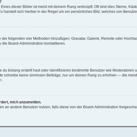
?
ines dieser Bilder ist meist mit deinem Rang verknüpft: Oft sind dies Sterne, Käs
s handelt sich hierbei in der Regel um ein persönliches Bild, welches von Benutzer
ine der folgenden vier Methoden hinzufügen: Gravatar, Galerie, Remote oder Hochl
 die Board-Administration kontaktieren.
 du bislang erstellt hast oder identifizieren bestimmte Benutzer wie Moderatoren
Bitte schreibe keine sinnlosen Beiträge, nur um deinen Rang zu erhöhen — die mei
n.
ordert, mich anzumelden.
chten an andere Benutzer nutzen, falls diese von der Board-Administration freige