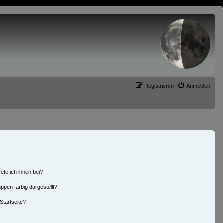
Registrieren
Anmelden
ete ich ihnen bei?
pen farbig dargestellt?
Startseite?