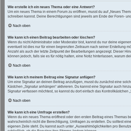
Wie erstelle ich ein neues Thema oder eine Antwort?
Um ein neues Thema in einem Forum zu eröffnen, musst du auf „Neues Thema“ kl
schreiben kannst. Deine Berechtigungen sind jeweils am Ende der Foren- und d
Nach oben
Wie kann ich einen Beitrag bearbeiten oder löschen?
Wenn du nicht Administrator oder Moderator bist, kannst du nur deine eigene
eventuell ist dies nur für einen begrenzten Zeitraum nach seiner Erstellung 
Anzahl als auch der letzte Zeitpunkt der Bearbeitungen angezeigt. Dieser Hin
können jedoch, falls sie es für nötig halten, eine Notiz hinterlassen, warum 
Nach oben
Wie kann ich meinem Beitrag eine Signatur anfügen?
Um eine Signatur an deinen Beitrag anzufügen, musst du zunächst eine solche
Kästchen „Signatur anhängen“ aktivieren. Du kannst eine Signatur auch hin
Signatur verfassen möchtest, so kannst du dort einfach das Kontrollkästchen 
Nach oben
Wie kann ich eine Umfrage erstellen?
Wenn du ein neues Thema eröffnest oder den ersten Beitrag eines Themas bearb
wahrscheinlich nicht die Berechtigung, Umfragen zu erstellen. Du solltest ei
eigenen Zeile steht. Du kannst auch unter „Auswahlmöglichkeiten pro Benutzer
schließlich, ob die Benutzer ihre Stimme ändern können.