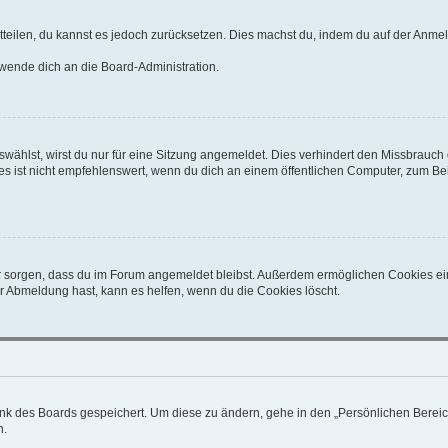
mitteilen, du kannst es jedoch zurücksetzen. Dies machst du, indem du auf der Anme
 wende dich an die Board-Administration.
ählst, wirst du nur für eine Sitzung angemeldet. Dies verhindert den Missbrauch
ist nicht empfehlenswert, wenn du dich an einem öffentlichen Computer, zum Beisp
afür sorgen, dass du im Forum angemeldet bleibst. Außerdem ermöglichen Cookies ei
r Abmeldung hast, kann es helfen, wenn du die Cookies löscht.
ank des Boards gespeichert. Um diese zu ändern, gehe in den „Persönlichen Bereich
n.