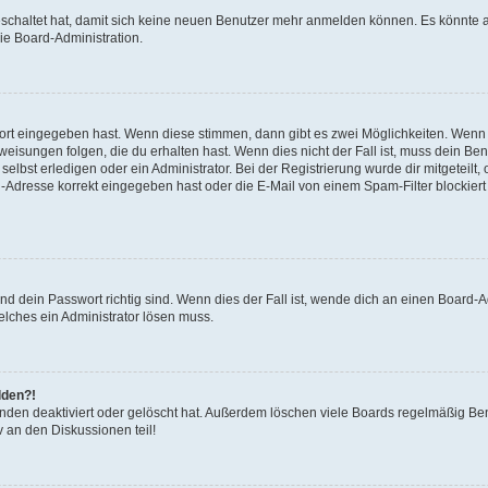
geschaltet hat, damit sich keine neuen Benutzer mehr anmelden können. Es könnte 
ie Board-Administration.
wort eingegeben hast. Wenn diese stimmen, dann gibt es zwei Möglichkeiten. Wen
isungen folgen, die du erhalten hast. Wenn dies nicht der Fall ist, muss dein Ben
lbst erledigen oder ein Administrator. Bei der Registrierung wurde dir mitgeteilt, o
-Adresse korrekt eingegeben hast oder die E-Mail von einem Spam-Filter blockiert 
d dein Passwort richtig sind. Wenn dies der Fall ist, wende dich an einen Board-Ad
elches ein Administrator lösen muss.
lden?!
nden deaktiviert oder gelöscht hat. Außerdem löschen viele Boards regelmäßig Benu
 an den Diskussionen teil!