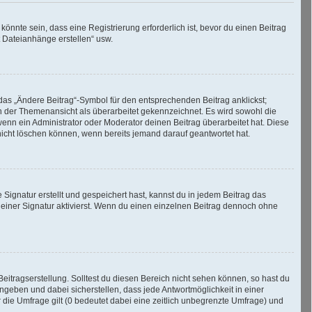
nnte sein, dass eine Registrierung erforderlich ist, bevor du einen Beitrag
t Dateianhänge erstellen“ usw.
das „Ändere Beitrag“-Symbol für den entsprechenden Beitrag anklickst;
 in der Themenansicht als überarbeitet gekennzeichnet. Es wird sowohl die
enn ein Administrator oder Moderator deinen Beitrag überarbeitet hat. Diese
g nicht löschen können, wenn bereits jemand darauf geantwortet hat.
ignatur erstellt und gespeichert hast, kannst du in jedem Beitrag das
iner Signatur aktivierst. Wenn du einen einzelnen Beitrag dennoch ohne
eitragserstellung. Solltest du diesen Bereich nicht sehen können, so hast du
ngeben und dabei sicherstellen, dass jede Antwortmöglichkeit in einer
 die Umfrage gilt (0 bedeutet dabei eine zeitlich unbegrenzte Umfrage) und