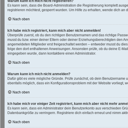
Warum kann ich mich nicht registrieren?
Es kann sein, dass die Board-Administration die Registrierung komplett aus
registrieren möchtest, gesperrt wurden. Um Hilfe zu erhalten, wende dich an d
Nach oben
Ich habe mich registriert, kann mich aber nicht anmelden!
Überprüfe zuerst, ob du den richtigen Benutzernamen und das richtige Pass
musst du bzw. einer deiner Eltern oder deiner Erziehungsberechtigten den Anwe
angemeldeten Mitglieder erst freigeschaltet werden – entweder musst du dies se
folge den dort enthaltenen Anweisungen. Ansonsten prüfe, ob du deine E-Mail
eingegeben wurde, dann kontaktiere einen Administrator.
Nach oben
Warum kann ich mich nicht anmelden?
Dafür gibt es viele mögliche Gründe. Prüfe zunächst, ob dein Benutzername un
ebenfalls möglich, dass ein Konfigurationsproblem mit der Website vorliegt, w
Nach oben
Ich habe mich vor einiger Zeit registriert, kann mich aber nicht mehr anme
Es kann sein, dass ein Administrator dein Benutzerkonto aus verschieden Grü
Datenbankgröße zu verringern. Registriere dich einfach erneut und nimm aktiv
Nach oben