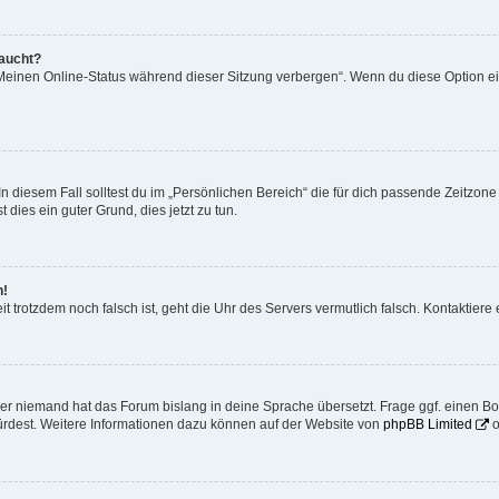
taucht?
„Meinen Online-Status während dieser Sitzung verbergen“. Wenn du diese Option ei
n diesem Fall solltest du im „Persönlichen Bereich“ die für dich passende Zeitzone (
 dies ein guter Grund, dies jetzt zu tun.
h!
Zeit trotzdem noch falsch ist, geht die Uhr des Servers vermutlich falsch. Kontaktie
der niemand hat das Forum bislang in deine Sprache übersetzt. Frage ggf. einen Boa
würdest. Weitere Informationen dazu können auf der Website von
phpBB Limited
o