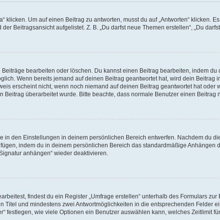
icken. Um auf einen Beitrag zu antworten, musst du auf „Antworten“ klicken. Es kö
er Beitragsansicht aufgelistet. Z. B. „Du darfst neue Themen erstellen“, „Du darfs
n Beiträge bearbeiten oder löschen. Du kannst einen Beitrag bearbeiten, indem du 
möglich. Wenn bereits jemand auf deinen Beitrag geantwortet hat, wird dein Beitrag
weis erscheint nicht, wenn noch niemand auf deinen Beitrag geantwortet hat oder w
dein Beitrag überarbeitet wurde. Bitte beachte, dass normale Benutzer einen Beitra
 in den Einstellungen in deinem persönlichen Bereich entwerfen. Nachdem du die S
zufügen, indem du in deinem persönlichen Bereich das standardmäßige Anhängen de
„Signatur anhängen“ wieder deaktivieren.
eitest, findest du ein Register „Umfrage erstellen“ unterhalb des Formulars zur B
nen Titel und mindestens zwei Antwortmöglichkeiten in die entsprechenden Felder ei
“ festlegen, wie viele Optionen ein Benutzer auswählen kann, welches Zeitlimit für