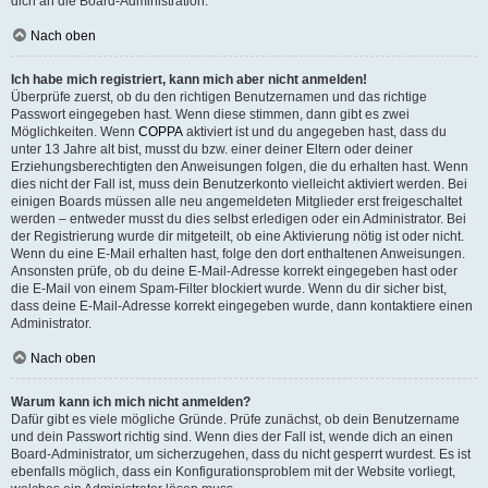
dich an die Board-Administration.
Nach oben
Ich habe mich registriert, kann mich aber nicht anmelden!
Überprüfe zuerst, ob du den richtigen Benutzernamen und das richtige
Passwort eingegeben hast. Wenn diese stimmen, dann gibt es zwei
Möglichkeiten. Wenn
COPPA
aktiviert ist und du angegeben hast, dass du
unter 13 Jahre alt bist, musst du bzw. einer deiner Eltern oder deiner
Erziehungsberechtigten den Anweisungen folgen, die du erhalten hast. Wenn
dies nicht der Fall ist, muss dein Benutzerkonto vielleicht aktiviert werden. Bei
einigen Boards müssen alle neu angemeldeten Mitglieder erst freigeschaltet
werden – entweder musst du dies selbst erledigen oder ein Administrator. Bei
der Registrierung wurde dir mitgeteilt, ob eine Aktivierung nötig ist oder nicht.
Wenn du eine E-Mail erhalten hast, folge den dort enthaltenen Anweisungen.
Ansonsten prüfe, ob du deine E-Mail-Adresse korrekt eingegeben hast oder
die E-Mail von einem Spam-Filter blockiert wurde. Wenn du dir sicher bist,
dass deine E-Mail-Adresse korrekt eingegeben wurde, dann kontaktiere einen
Administrator.
Nach oben
Warum kann ich mich nicht anmelden?
Dafür gibt es viele mögliche Gründe. Prüfe zunächst, ob dein Benutzername
und dein Passwort richtig sind. Wenn dies der Fall ist, wende dich an einen
Board-Administrator, um sicherzugehen, dass du nicht gesperrt wurdest. Es ist
ebenfalls möglich, dass ein Konfigurationsproblem mit der Website vorliegt,