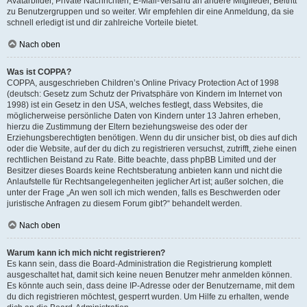
Avatarbilder, Private Nachrichten, E-Mail-Versand an andere Mitglieder, Beitritt
zu Benutzergruppen und so weiter. Wir empfehlen dir eine Anmeldung, da sie
schnell erledigt ist und dir zahlreiche Vorteile bietet.
Nach oben
Was ist COPPA?
COPPA, ausgeschrieben Children’s Online Privacy Protection Act of 1998
(deutsch: Gesetz zum Schutz der Privatsphäre von Kindern im Internet von
1998) ist ein Gesetz in den USA, welches festlegt, dass Websites, die
möglicherweise persönliche Daten von Kindern unter 13 Jahren erheben,
hierzu die Zustimmung der Eltern beziehungsweise des oder der
Erziehungsberechtigten benötigen. Wenn du dir unsicher bist, ob dies auf dich
oder die Website, auf der du dich zu registrieren versuchst, zutrifft, ziehe einen
rechtlichen Beistand zu Rate. Bitte beachte, dass phpBB Limited und der
Besitzer dieses Boards keine Rechtsberatung anbieten kann und nicht die
Anlaufstelle für Rechtsangelegenheiten jeglicher Art ist; außer solchen, die
unter der Frage „An wen soll ich mich wenden, falls es Beschwerden oder
juristische Anfragen zu diesem Forum gibt?“ behandelt werden.
Nach oben
Warum kann ich mich nicht registrieren?
Es kann sein, dass die Board-Administration die Registrierung komplett
ausgeschaltet hat, damit sich keine neuen Benutzer mehr anmelden können.
Es könnte auch sein, dass deine IP-Adresse oder der Benutzername, mit dem
du dich registrieren möchtest, gesperrt wurden. Um Hilfe zu erhalten, wende