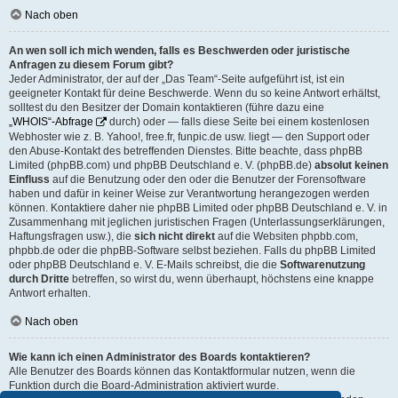
Nach oben
An wen soll ich mich wenden, falls es Beschwerden oder juristische
Anfragen zu diesem Forum gibt?
Jeder Administrator, der auf der „Das Team“-Seite aufgeführt ist, ist ein
geeigneter Kontakt für deine Beschwerde. Wenn du so keine Antwort erhältst,
solltest du den Besitzer der Domain kontaktieren (führe dazu eine
„WHOIS“-Abfrage
durch) oder — falls diese Seite bei einem kostenlosen
Webhoster wie z. B. Yahoo!, free.fr, funpic.de usw. liegt — den Support oder
den Abuse-Kontakt des betreffenden Dienstes. Bitte beachte, dass phpBB
Limited (phpBB.com) und phpBB Deutschland e. V. (phpBB.de)
absolut keinen
Einfluss
auf die Benutzung oder den oder die Benutzer der Forensoftware
haben und dafür in keiner Weise zur Verantwortung herangezogen werden
können. Kontaktiere daher nie phpBB Limited oder phpBB Deutschland e. V. in
Zusammenhang mit jeglichen juristischen Fragen (Unterlassungserklärungen,
Haftungsfragen usw.), die
sich nicht direkt
auf die Websiten phpbb.com,
phpbb.de oder die phpBB-Software selbst beziehen. Falls du phpBB Limited
oder phpBB Deutschland e. V. E-Mails schreibst, die die
Softwarenutzung
durch Dritte
betreffen, so wirst du, wenn überhaupt, höchstens eine knappe
Antwort erhalten.
Nach oben
Wie kann ich einen Administrator des Boards kontaktieren?
Alle Benutzer des Boards können das Kontaktformular nutzen, wenn die
Funktion durch die Board-Administration aktiviert wurde.