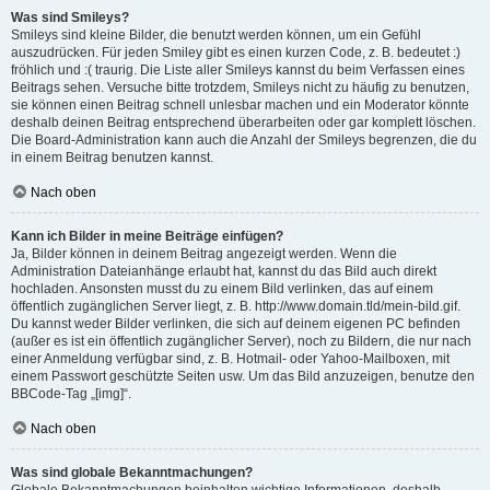
Was sind Smileys?
Smileys sind kleine Bilder, die benutzt werden können, um ein Gefühl
auszudrücken. Für jeden Smiley gibt es einen kurzen Code, z. B. bedeutet :)
fröhlich und :( traurig. Die Liste aller Smileys kannst du beim Verfassen eines
Beitrags sehen. Versuche bitte trotzdem, Smileys nicht zu häufig zu benutzen,
sie können einen Beitrag schnell unlesbar machen und ein Moderator könnte
deshalb deinen Beitrag entsprechend überarbeiten oder gar komplett löschen.
Die Board-Administration kann auch die Anzahl der Smileys begrenzen, die du
in einem Beitrag benutzen kannst.
Nach oben
Kann ich Bilder in meine Beiträge einfügen?
Ja, Bilder können in deinem Beitrag angezeigt werden. Wenn die
Administration Dateianhänge erlaubt hat, kannst du das Bild auch direkt
hochladen. Ansonsten musst du zu einem Bild verlinken, das auf einem
öffentlich zugänglichen Server liegt, z. B. http://www.domain.tld/mein-bild.gif.
Du kannst weder Bilder verlinken, die sich auf deinem eigenen PC befinden
(außer es ist ein öffentlich zugänglicher Server), noch zu Bildern, die nur nach
einer Anmeldung verfügbar sind, z. B. Hotmail- oder Yahoo-Mailboxen, mit
einem Passwort geschützte Seiten usw. Um das Bild anzuzeigen, benutze den
BBCode-Tag „[img]“.
Nach oben
Was sind globale Bekanntmachungen?
Globale Bekanntmachungen beinhalten wichtige Informationen, deshalb