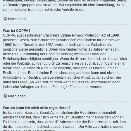
Avatarbilder, Private Nachrichten, E-Mail-Versand an andere Mitglieder, Beitritt
zu Benutzergruppen und so weiter. Wir empfehlen dir eine Anmeldung, da sie
schnell erledigt ist und dir zahlreiche Vorteile bietet.
Nach oben
Was ist COPPA?
COPPA, ausgeschrieben Children’s Online Privacy Protection Act of 1998
(deutsch: Gesetz zum Schutz der Privatsphäre von Kindern im Internet von
1998) ist ein Gesetz in den USA, welches festlegt, dass Websites, die
möglicherweise persönliche Daten von Kindern unter 13 Jahren erheben,
hierzu die Zustimmung der Eltern beziehungsweise des oder der
Erziehungsberechtigten benötigen. Wenn du dir unsicher bist, ob dies auf dich
oder die Website, auf der du dich zu registrieren versuchst, zutrifft, ziehe einen
rechtlichen Beistand zu Rate. Bitte beachte, dass phpBB Limited und der
Besitzer dieses Boards keine Rechtsberatung anbieten kann und nicht die
Anlaufstelle für Rechtsangelegenheiten jeglicher Art ist; außer solchen, die
unter der Frage „An wen soll ich mich wenden, falls es Beschwerden oder
juristische Anfragen zu diesem Forum gibt?“ behandelt werden.
Nach oben
Warum kann ich mich nicht registrieren?
Es kann sein, dass die Board-Administration die Registrierung komplett
ausgeschaltet hat, damit sich keine neuen Benutzer mehr anmelden können.
Es könnte auch sein, dass deine IP-Adresse oder der Benutzername, mit dem
du dich registrieren möchtest, gesperrt wurden. Um Hilfe zu erhalten, wende