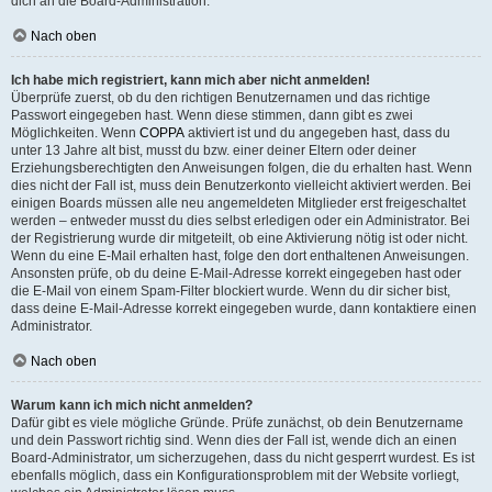
dich an die Board-Administration.
Nach oben
Ich habe mich registriert, kann mich aber nicht anmelden!
Überprüfe zuerst, ob du den richtigen Benutzernamen und das richtige
Passwort eingegeben hast. Wenn diese stimmen, dann gibt es zwei
Möglichkeiten. Wenn
COPPA
aktiviert ist und du angegeben hast, dass du
unter 13 Jahre alt bist, musst du bzw. einer deiner Eltern oder deiner
Erziehungsberechtigten den Anweisungen folgen, die du erhalten hast. Wenn
dies nicht der Fall ist, muss dein Benutzerkonto vielleicht aktiviert werden. Bei
einigen Boards müssen alle neu angemeldeten Mitglieder erst freigeschaltet
werden – entweder musst du dies selbst erledigen oder ein Administrator. Bei
der Registrierung wurde dir mitgeteilt, ob eine Aktivierung nötig ist oder nicht.
Wenn du eine E-Mail erhalten hast, folge den dort enthaltenen Anweisungen.
Ansonsten prüfe, ob du deine E-Mail-Adresse korrekt eingegeben hast oder
die E-Mail von einem Spam-Filter blockiert wurde. Wenn du dir sicher bist,
dass deine E-Mail-Adresse korrekt eingegeben wurde, dann kontaktiere einen
Administrator.
Nach oben
Warum kann ich mich nicht anmelden?
Dafür gibt es viele mögliche Gründe. Prüfe zunächst, ob dein Benutzername
und dein Passwort richtig sind. Wenn dies der Fall ist, wende dich an einen
Board-Administrator, um sicherzugehen, dass du nicht gesperrt wurdest. Es ist
ebenfalls möglich, dass ein Konfigurationsproblem mit der Website vorliegt,