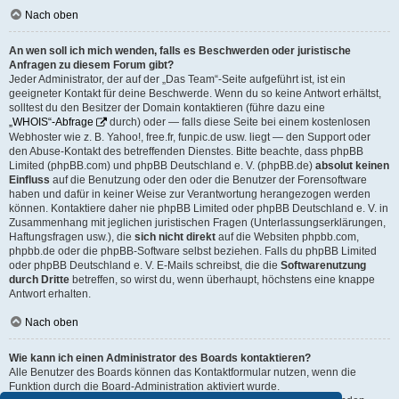
Nach oben
An wen soll ich mich wenden, falls es Beschwerden oder juristische
Anfragen zu diesem Forum gibt?
Jeder Administrator, der auf der „Das Team“-Seite aufgeführt ist, ist ein
geeigneter Kontakt für deine Beschwerde. Wenn du so keine Antwort erhältst,
solltest du den Besitzer der Domain kontaktieren (führe dazu eine
„WHOIS“-Abfrage
durch) oder — falls diese Seite bei einem kostenlosen
Webhoster wie z. B. Yahoo!, free.fr, funpic.de usw. liegt — den Support oder
den Abuse-Kontakt des betreffenden Dienstes. Bitte beachte, dass phpBB
Limited (phpBB.com) und phpBB Deutschland e. V. (phpBB.de)
absolut keinen
Einfluss
auf die Benutzung oder den oder die Benutzer der Forensoftware
haben und dafür in keiner Weise zur Verantwortung herangezogen werden
können. Kontaktiere daher nie phpBB Limited oder phpBB Deutschland e. V. in
Zusammenhang mit jeglichen juristischen Fragen (Unterlassungserklärungen,
Haftungsfragen usw.), die
sich nicht direkt
auf die Websiten phpbb.com,
phpbb.de oder die phpBB-Software selbst beziehen. Falls du phpBB Limited
oder phpBB Deutschland e. V. E-Mails schreibst, die die
Softwarenutzung
durch Dritte
betreffen, so wirst du, wenn überhaupt, höchstens eine knappe
Antwort erhalten.
Nach oben
Wie kann ich einen Administrator des Boards kontaktieren?
Alle Benutzer des Boards können das Kontaktformular nutzen, wenn die
Funktion durch die Board-Administration aktiviert wurde.