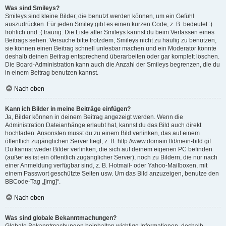
Was sind Smileys?
Smileys sind kleine Bilder, die benutzt werden können, um ein Gefühl
auszudrücken. Für jeden Smiley gibt es einen kurzen Code, z. B. bedeutet :)
fröhlich und :( traurig. Die Liste aller Smileys kannst du beim Verfassen eines
Beitrags sehen. Versuche bitte trotzdem, Smileys nicht zu häufig zu benutzen,
sie können einen Beitrag schnell unlesbar machen und ein Moderator könnte
deshalb deinen Beitrag entsprechend überarbeiten oder gar komplett löschen.
Die Board-Administration kann auch die Anzahl der Smileys begrenzen, die du
in einem Beitrag benutzen kannst.
Nach oben
Kann ich Bilder in meine Beiträge einfügen?
Ja, Bilder können in deinem Beitrag angezeigt werden. Wenn die
Administration Dateianhänge erlaubt hat, kannst du das Bild auch direkt
hochladen. Ansonsten musst du zu einem Bild verlinken, das auf einem
öffentlich zugänglichen Server liegt, z. B. http://www.domain.tld/mein-bild.gif.
Du kannst weder Bilder verlinken, die sich auf deinem eigenen PC befinden
(außer es ist ein öffentlich zugänglicher Server), noch zu Bildern, die nur nach
einer Anmeldung verfügbar sind, z. B. Hotmail- oder Yahoo-Mailboxen, mit
einem Passwort geschützte Seiten usw. Um das Bild anzuzeigen, benutze den
BBCode-Tag „[img]“.
Nach oben
Was sind globale Bekanntmachungen?
Globale Bekanntmachungen beinhalten wichtige Informationen, deshalb