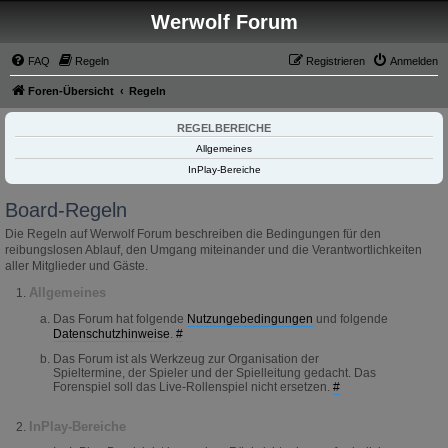
Werwolf Forum
FAQ
Regeln
Registrieren
Anmelden
Foren-Übersicht
Regeln
REGELBEREICHE
Allgemeines
InPlay-Bereiche
Board-Regeln
Die Regeln auf Werwolf Forum beschreiben die Bedingungen für den
reibungslosen Ablauf, den Umgang miteinander und die Verantwortlichkeiten
aller Mitglieder und Gäste.
Allgemeines
Das Forum hat folgende
Nutzungebedingungen
und folgende
Datenschutzhinweise
.
#
Das Forum ist als Werkzeug zur Organisation der
Spieltermine, der Spieler und der Spielleitung gedacht. Das
Forenspiel soll das Live-Rollenspiel nicht ersetzen.
#
InPlay-Bereiche