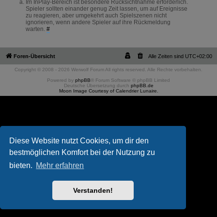
Im InPlay-Bereich ist besondere Rücksichtnahme erforderlich.
Spieler sollten einander genug Zeit lassen, um auf Ereignisse
zu reagieren, aber umgekehrt auch Spielszenen nicht
ignorieren, wenn andere Spieler auf ihre Rückmeldung
warten.
#
Foren-Übersicht
Alle Zeiten sind
UTC+02:00
Copyright © 2008 - 2026 Werwolf Forum All rights reserved. Alle Rechte vorbehalten.
Powered by
phpBB
® Forum Software © phpBB Limited
Deutsche Übersetzung durch
phpBB.de
Moon Image Courtesy of Calendrier Lunaire.
Diese Website nutzt Cookies, um dir den
bestmöglichen Komfort bei der Nutzung zu
bieten.
Mehr erfahren
Verstanden!