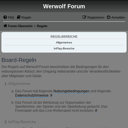
Werwolf Forum
FAQ
Regeln
Registrieren
Anmelden
Foren-Übersicht
Regeln
REGELBEREICHE
Allgemeines
InPlay-Bereiche
Board-Regeln
Die Regeln auf Werwolf Forum beschreiben die Bedingungen für den
reibungslosen Ablauf, den Umgang miteinander und die Verantwortlichkeiten
aller Mitglieder und Gäste.
Allgemeines
Das Forum hat folgende
Nutzungebedingungen
und folgende
Datenschutzhinweise
.
#
Das Forum ist als Werkzeug zur Organisation der
Spieltermine, der Spieler und der Spielleitung gedacht. Das
Forenspiel soll das Live-Rollenspiel nicht ersetzen.
#
InPlay-Bereiche