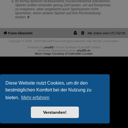
Im InPlay-Bereich ist besondere Rücksichtnahme erforderlich.
Spieler sollten einander genug Zeit lassen, um auf Ereignisse
zu reagieren, aber umgekehrt auch Spielszenen nicht
ignorieren, wenn andere Spieler auf ihre Rückmeldung
warten.
#
Foren-Übersicht
Alle Zeiten sind
UTC+02:00
Copyright © 2008 - 2026 Werwolf Forum All rights reserved. Alle Rechte vorbehalten.
Powered by
phpBB
® Forum Software © phpBB Limited
Deutsche Übersetzung durch
phpBB.de
Moon Image Courtesy of Calendrier Lunaire.
Diese Website nutzt Cookies, um dir den
bestmöglichen Komfort bei der Nutzung zu
bieten.
Mehr erfahren
Verstanden!