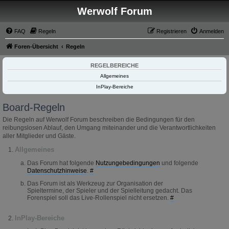
Werwolf Forum
FAQ
Regeln
Registrieren
Anmelden
Foren-Übersicht
Regeln
REGELBEREICHE
Allgemeines
InPlay-Bereiche
Board-Regeln
Die Regeln auf Werwolf Forum beschreiben die Bedingungen für den
reibungslosen Ablauf, den Umgang miteinander und die Verantwortlichkeiten
aller Mitglieder und Gäste.
Allgemeines
Das Forum hat folgende
Nutzungebedingungen
und folgende
Datenschutzhinweise
.
#
Das Forum ist als Werkzeug zur Organisation der
Spieltermine, der Spieler und der Spielleitung gedacht. Das
Forenspiel soll das Live-Rollenspiel nicht ersetzen.
#
InPlay-Bereiche