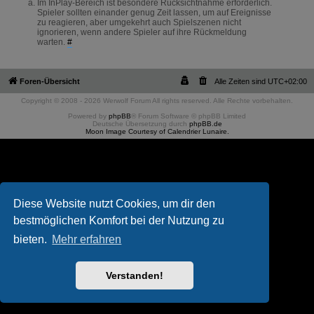
Im InPlay-Bereich ist besondere Rücksichtnahme erforderlich.
Spieler sollten einander genug Zeit lassen, um auf Ereignisse
zu reagieren, aber umgekehrt auch Spielszenen nicht
ignorieren, wenn andere Spieler auf ihre Rückmeldung
warten.
#
Foren-Übersicht
Alle Zeiten sind
UTC+02:00
Copyright © 2008 - 2026 Werwolf Forum All rights reserved. Alle Rechte vorbehalten.
Powered by
phpBB
® Forum Software © phpBB Limited
Deutsche Übersetzung durch
phpBB.de
Moon Image Courtesy of Calendrier Lunaire.
Diese Website nutzt Cookies, um dir den
bestmöglichen Komfort bei der Nutzung zu
bieten.
Mehr erfahren
Verstanden!