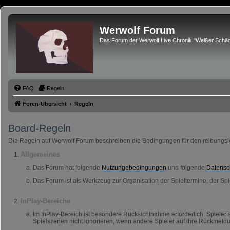
Werwolf Forum
Das Forum der Werwolf Live Chronik "Weißer Schäd
FAQ
Regeln
Foren-Übersicht
Regeln
Board-Regeln
Die Regeln auf Werwolf Forum beschreiben die Bedingungen für den reibungslos
Allgemeines
Das Forum hat folgende
Nutzungebedingungen
und folgende
Datensc
Das Forum ist als Werkzeug zur Organisation der Spieltermine, der Spie
InPlay-Bereiche
Im InPlay-Bereich ist besondere Rücksichtnahme erforderlich. Spieler 
Spielszenen nicht ignorieren, wenn andere Spieler auf ihre Rückmeld