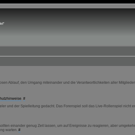
el"
en Ablauf, den Umgang miteinander und die Verantwortlichkeiten aller Mitglieder
hutzhinweise
.
#
ler und der Spielleitung gedacht. Das Forenspiel soll das Live-Rollenspiel nicht e
sollten einander genug Zeit lassen, um auf Ereignisse zu reagieren, aber umgekeh
ung warten.
#