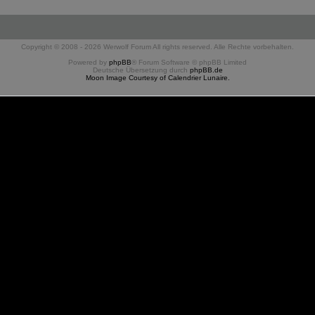
Copyright © 2008 - 2026 Werwolf Forum All rights reserved. Alle Rechte vorbehalten.
Powered by
phpBB
® Forum Software © phpBB Limited
Deutsche Übersetzung durch
phpBB.de
Moon Image Courtesy of Calendrier Lunaire.