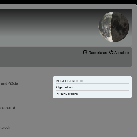
Registrieren
Anmelden
REGELBEREICHE
 und Gäste.
Allgemeines
InPlay-Bereiche
rsetzen.
#
rt auch