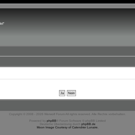
el"
Copyright © 2008 - 2026 Werwolf Forum All rights reserved. Alle Rechte vorbehalten.
Powered by
phpBB
® Forum Software © phpBB Limited
Deutsche Übersetzung durch
phpBB.de
Moon Image Courtesy of Calendrier Lunaire.