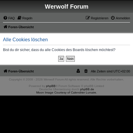
Werwolf Forum
FAQ
Regeln
Registrieren
Anmelden
Foren-Übersicht
Alle Cookies löschen
Bist du dir sicher, dass du alle Cookies des Boards löschen möchtest?
Foren-Übersicht
Alle Zeiten sind
UTC+02:00
Copyright © 2008 - 2026 Werwolf Forum All rights reserved. Alle Rechte vorbehalten.
Powered by
phpBB
® Forum Software © phpBB Limited
Deutsche Übersetzung durch
phpBB.de
Moon Image Courtesy of Calendrier Lunaire.