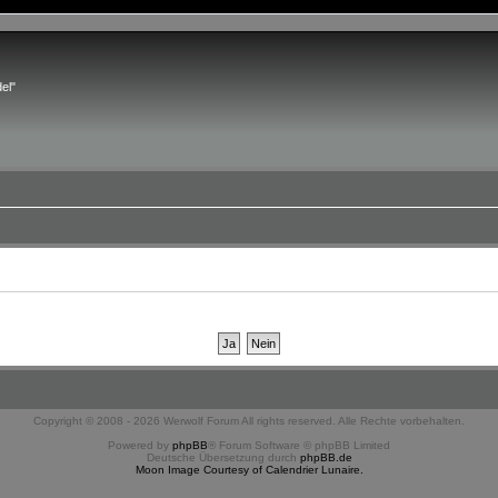
el"
Copyright © 2008 - 2026 Werwolf Forum All rights reserved. Alle Rechte vorbehalten.
Powered by
phpBB
® Forum Software © phpBB Limited
Deutsche Übersetzung durch
phpBB.de
Moon Image Courtesy of Calendrier Lunaire.