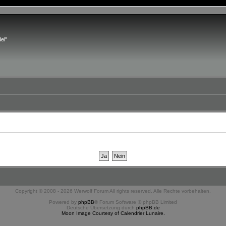
el"
Copyright © 2008 - 2026 Werwolf Forum All rights reserved. Alle Rechte vorbehalten.
Powered by
phpBB
® Forum Software © phpBB Limited
Deutsche Übersetzung durch
phpBB.de
Moon Image Courtesy of Calendrier Lunaire.