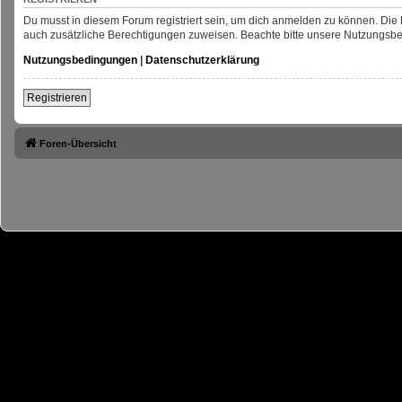
Du musst in diesem Forum registriert sein, um dich anmelden zu können. Die R
auch zusätzliche Berechtigungen zuweisen. Beachte bitte unsere Nutzungsbed
Nutzungsbedingungen
|
Datenschutzerklärung
Registrieren
Foren-Übersicht