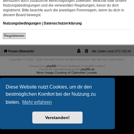
Benutzern auch zusätzliche Berechtigungen zuweisen. Beachte bitte unsere
Nutzungsbedingungen und die verwandten Regelungen, bevor du dich
registrierst. Bitte beachte auch die jeweiligen Forenregeln, wenn du dich in
diesem Board bewegst.
Nutzungsbedingungen
|
Datenschutzerklärung
Registrieren
Foren-Übersicht
Alle Zeiten sind
UTC+02:00
Copyright © 2008 - 2026 Werwolf Forum All rights reserved. Alle Rechte vorbehalten.
Powered by
phpBB
® Forum Software © phpBB Limited
Deutsche Übersetzung durch
phpBB.de
Moon Image Courtesy of Calendrier Lunaire.
Diese Website nutzt Cookies, um dir den
bestmöglichen Komfort bei der Nutzung zu
bieten.
Mehr erfahren
Verstanden!