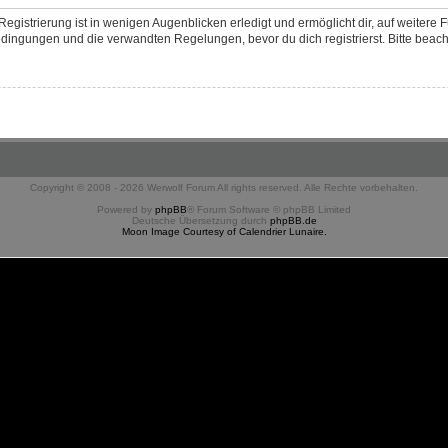
egistrierung ist in wenigen Augenblicken erledigt und ermöglicht dir, auf weitere 
ingungen und die verwandten Regelungen, bevor du dich registrierst. Bitte beach
Copyright © 2008 - 2026 Werwolf Forum All rights reserved. Alle Rechte vorbehalten.
Powered by
phpBB
® Forum Software © phpBB Limited
Deutsche Übersetzung durch
phpBB.de
Moon Image Courtesy of Calendrier Lunaire.