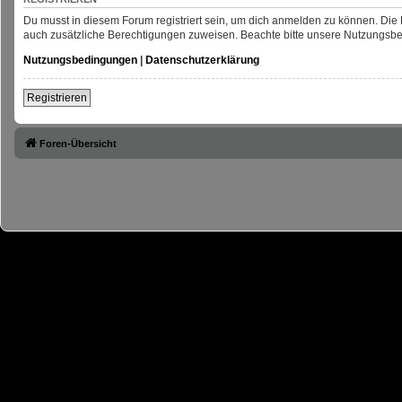
Du musst in diesem Forum registriert sein, um dich anmelden zu können. Die R
auch zusätzliche Berechtigungen zuweisen. Beachte bitte unsere Nutzungsbed
Nutzungsbedingungen
|
Datenschutzerklärung
Registrieren
Foren-Übersicht