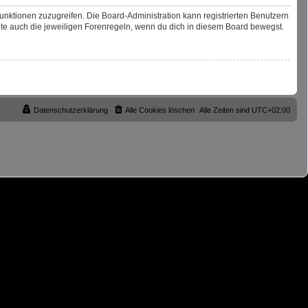
Funktionen zuzugreifen. Die Board-Administration kann registrierten Benutzern
te auch die jeweiligen Forenregeln, wenn du dich in diesem Board bewegst.
Datenschutzerklärung
Alle Cookies löschen
Alle Zeiten sind
UTC+02:00