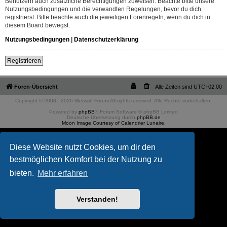
Benutzern auch zusätzliche Berechtigungen zuweisen. Beachte bitte unsere
Nutzungsbedingungen und die verwandten Regelungen, bevor du dich
registrierst. Bitte beachte auch die jeweiligen Forenregeln, wenn du dich in
diesem Board bewegst.
Nutzungsbedingungen
|
Datenschutzerklärung
Registrieren
Foren-Übersicht
Alle Zeiten sind
UTC+02:00
Copyright © 2008 - 2026 Werwolf Forum All rights reserved. Alle Rechte vorbehalten.
Powered by
phpBB
® Forum Software © phpBB Limited
Deutsche Übersetzung durch
phpBB.de
Moon Image Courtesy of Calendrier Lunaire.
Diese Website nutzt Cookies, um dir den
bestmöglichen Komfort bei der Nutzung zu
bieten.
Mehr erfahren
Verstanden!