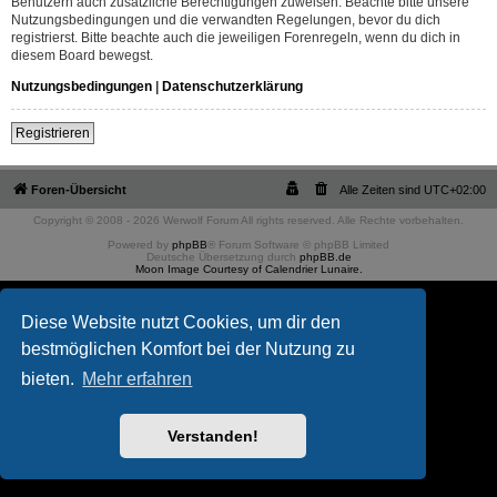
Benutzern auch zusätzliche Berechtigungen zuweisen. Beachte bitte unsere
Nutzungsbedingungen und die verwandten Regelungen, bevor du dich
registrierst. Bitte beachte auch die jeweiligen Forenregeln, wenn du dich in
diesem Board bewegst.
Nutzungsbedingungen
|
Datenschutzerklärung
Registrieren
Foren-Übersicht
Alle Zeiten sind
UTC+02:00
Copyright © 2008 - 2026 Werwolf Forum All rights reserved. Alle Rechte vorbehalten.
Powered by
phpBB
® Forum Software © phpBB Limited
Deutsche Übersetzung durch
phpBB.de
Moon Image Courtesy of Calendrier Lunaire.
Diese Website nutzt Cookies, um dir den
bestmöglichen Komfort bei der Nutzung zu
bieten.
Mehr erfahren
Verstanden!