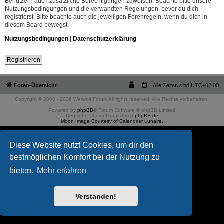
Benutzern auch zusätzliche Berechtigungen zuweisen. Beachte bitte unsere
Nutzungsbedingungen und die verwandten Regelungen, bevor du dich
registrierst. Bitte beachte auch die jeweiligen Forenregeln, wenn du dich in
diesem Board bewegst.
Nutzungsbedingungen
|
Datenschutzerklärung
Registrieren
Foren-Übersicht
Alle Zeiten sind
UTC+02:00
Copyright © 2008 - 2026 Werwolf Forum All rights reserved. Alle Rechte vorbehalten.
Powered by
phpBB
® Forum Software © phpBB Limited
Deutsche Übersetzung durch
phpBB.de
Moon Image Courtesy of Calendrier Lunaire.
Diese Website nutzt Cookies, um dir den
bestmöglichen Komfort bei der Nutzung zu
bieten.
Mehr erfahren
Verstanden!