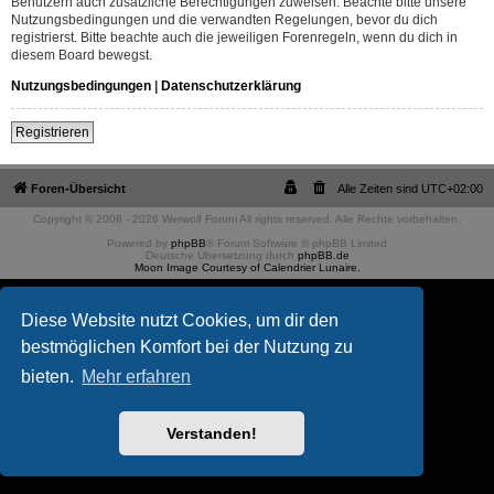
Benutzern auch zusätzliche Berechtigungen zuweisen. Beachte bitte unsere
Nutzungsbedingungen und die verwandten Regelungen, bevor du dich
registrierst. Bitte beachte auch die jeweiligen Forenregeln, wenn du dich in
diesem Board bewegst.
Nutzungsbedingungen
|
Datenschutzerklärung
Registrieren
Foren-Übersicht
Alle Zeiten sind
UTC+02:00
Copyright © 2008 - 2026 Werwolf Forum All rights reserved. Alle Rechte vorbehalten.
Powered by
phpBB
® Forum Software © phpBB Limited
Deutsche Übersetzung durch
phpBB.de
Moon Image Courtesy of Calendrier Lunaire.
Diese Website nutzt Cookies, um dir den
bestmöglichen Komfort bei der Nutzung zu
bieten.
Mehr erfahren
Verstanden!