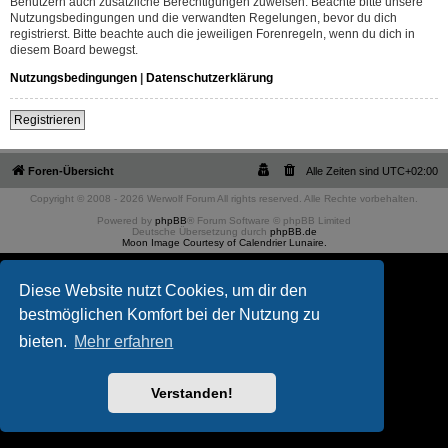
Benutzern auch zusätzliche Berechtigungen zuweisen. Beachte bitte unsere
Nutzungsbedingungen und die verwandten Regelungen, bevor du dich
registrierst. Bitte beachte auch die jeweiligen Forenregeln, wenn du dich in
diesem Board bewegst.
Nutzungsbedingungen
|
Datenschutzerklärung
Registrieren
Foren-Übersicht
Alle Zeiten sind
UTC+02:00
Copyright © 2008 - 2026 Werwolf Forum All rights reserved. Alle Rechte vorbehalten.
Powered by
phpBB
® Forum Software © phpBB Limited
Deutsche Übersetzung durch
phpBB.de
Moon Image Courtesy of Calendrier Lunaire.
Diese Website nutzt Cookies, um dir den
bestmöglichen Komfort bei der Nutzung zu
bieten.
Mehr erfahren
Verstanden!