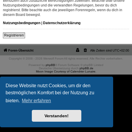
Benutzern auch zusätzliche Berechtigungen zuweisen. Beachte bitte unsere
Nutzungsbedingungen und die verwandten Regelungen, bevor du dich
registrierst. Bitte beachte auch die jeweiligen Forenregeln, wenn du dich in
diesem Board bewegst.
Nutzungsbedingungen
|
Datenschutzerklärung
Registrieren
Foren-Übersicht
Alle Zeiten sind
UTC+02:00
Copyright © 2008 - 2026 Werwolf Forum All rights reserved. Alle Rechte vorbehalten.
Powered by
phpBB
® Forum Software © phpBB Limited
Deutsche Übersetzung durch
phpBB.de
Moon Image Courtesy of Calendrier Lunaire.
Diese Website nutzt Cookies, um dir den
bestmöglichen Komfort bei der Nutzung zu
bieten.
Mehr erfahren
Verstanden!