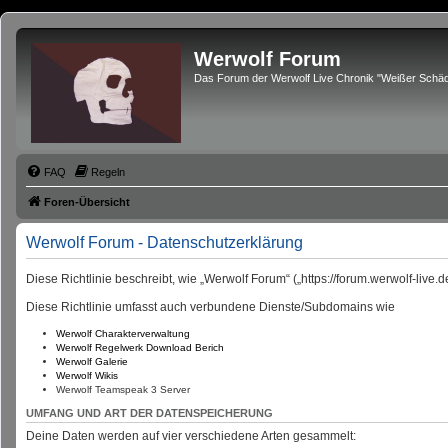
Werwolf Forum
Das Forum der Werwolf Live Chronik "Weißer Schäd
FAQ
Regeln
Foren-Übersicht
Werwolf Forum - Datenschutzerklärung
Diese Richtlinie beschreibt, wie „Werwolf Forum“ („https://forum.werwolf-li
Diese Richtlinie umfasst auch verbundene Dienste/Subdomains wie
Werwolf Charakterverwaltung
Werwolf Regelwerk Download Berich
Werwolf Galerie
Werwolf Wikis
Werwolf Teamspeak 3 Server
UMFANG UND ART DER DATENSPEICHERUNG
Deine Daten werden auf vier verschiedene Arten gesammelt: