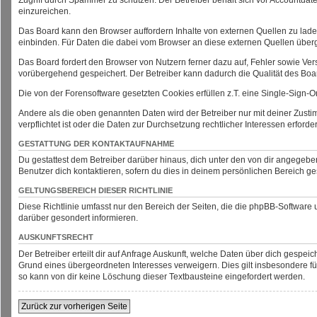
einzureichen.
Das Board kann den Browser auffordern Inhalte von externen Quellen zu laden, 
einbinden. Für Daten die dabei vom Browser an diese externen Quellen über
Das Board fordert den Browser von Nutzern ferner dazu auf, Fehler sowie Ver
vorübergehend gespeichert. Der Betreiber kann dadurch die Qualität des Boa
Die von der Forensoftware gesetzten Cookies erfüllen z.T. eine Single-Sign-O
Andere als die oben genannten Daten wird der Betreiber nur mit deiner Zustim
verpflichtet ist oder die Daten zur Durchsetzung rechtlicher Interessen erforder
GESTATTUNG DER KONTAKTAUFNAHME
Du gestattest dem Betreiber darüber hinaus, dich unter den von dir angegeben
Benutzer dich kontaktieren, sofern du dies in deinem persönlichen Bereich ges
GELTUNGSBEREICH DIESER RICHTLINIE
Diese Richtlinie umfasst nur den Bereich der Seiten, die die phpBB-Software
darüber gesondert informieren.
AUSKUNFTSRECHT
Der Betreiber erteilt dir auf Anfrage Auskunft, welche Daten über dich gespei
Grund eines übergeordneten Interesses verweigern. Dies gilt insbesondere für 
so kann von dir keine Löschung dieser Textbausteine eingefordert werden.
Zurück zur vorherigen Seite