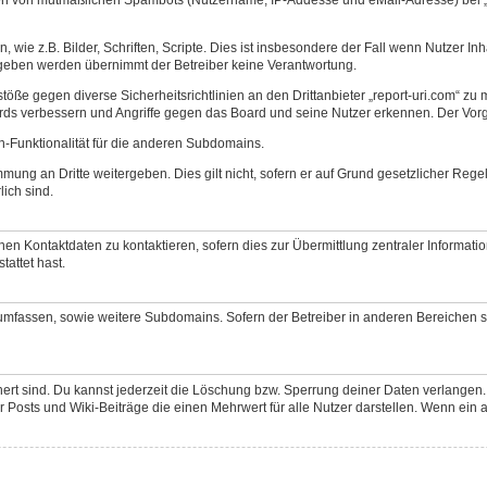
wie z.B. Bilder, Schriften, Scripte. Dies ist insbesondere der Fall wenn Nutzer Inh
geben werden übernimmt der Betreiber keine Verantwortung.
stöße gegen diverse Sicherheitsrichtlinien an den Drittanbieter „report-uri.com“
rds verbessern und Angriffe gegen das Board und seine Nutzer erkennen. Der Vorg
n-Funktionalität für die anderen Subdomains.
mung an Dritte weitergeben. Dies gilt nicht, sofern er auf Grund gesetzlicher Reg
lich sind.
en Kontaktdaten zu kontaktieren, sofern dies zur Übermittlung zentraler Informatio
tattet hast.
 umfassen, sowie weitere Subdomains. Sofern der Betreiber in anderen Bereichen s
chert sind. Du kannst jederzeit die Löschung bzw. Sperrung deiner Daten verlangen.
Posts und Wiki-Beiträge die einen Mehrwert für alle Nutzer darstellen. Wenn ein an