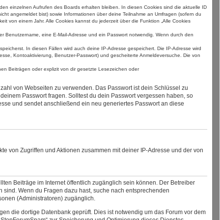
en einzelnen Aufrufen des Boards erhalten bleiben. In diesen Cookies sind die aktuelle ID
 nicht angemeldet bist) sowie Informationen über deine Teilnahme an Umfragen (sofern du
it von einem Jahr. Alle Cookies kannst du jederzeit über die Funktion „Alle Cookies
utiger Benutzername, eine E-Mail-Adresse und ein Passwort notwendig. Wenn durch den
speicherst. In diesen Fällen wird auch deine IP-Adresse gespeichert. Die IP-Adresse wird
resse, Kontoaktivierung, Benutzer-Passwort) und gescheiterte Anmeldeversuche. Die von
n Beiträgen oder explizit von dir gesetzte Lesezeichen oder
ielzahl von Webseiten zu verwenden. Das Passwort ist dein Schlüssel zu
h deinem Passwort fragen. Solltest du dein Passwort vergessen haben, so
esse und sendet anschließend ein neu generiertes Passwort an diese
nkte von Zugriffen und Aktionen zusammen mit deiner IP-Adresse und der von
lten Beiträge im Internet öffentlich zugänglich sein können. Der Betreiber
glich sind. Wenn du Fragen dazu hast, suche nach entsprechenden
rsonen (Administratoren) zugänglich.
en die dortige Datenbank geprüft. Dies ist notwendig um das Forum vor dem
i „StopForumSpam“ zur Speicherung und Optimierung dieses Dienstes