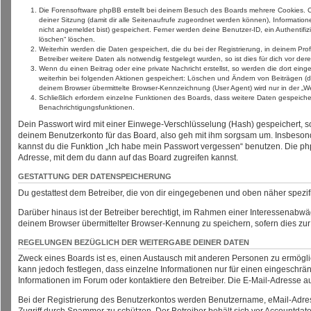
Die Forensoftware phpBB erstellt bei deinem Besuch des Boards mehrere Cookies. Coo
deiner Sitzung (damit dir alle Seitenaufrufe zugeordnet werden können), Informatio
nicht angemeldet bist) gespeichert. Ferner werden deine Benutzer-ID, ein Authentifi
löschen“ löschen.
Weiterhin werden die Daten gespeichert, die du bei der Registrierung, in deinem Pr
Betreiber weitere Daten als notwendig festgelegt wurden, so ist dies für dich vor dere
Wenn du einen Beitrag oder eine private Nachricht erstellst, so werden die dort ein
weiterhin bei folgenden Aktionen gespeichert: Löschen und Ändern von Beiträgen (d
deinem Browser übermittelte Browser-Kennzeichnung (User Agent) wird nur in der „Wer
Schließlich erfordern einzelne Funktionen des Boards, dass weitere Daten gespeich
Benachrichtigungsfunktionen.
Dein Passwort wird mit einer Einwege-Verschlüsselung (Hash) gespeichert, so 
deinem Benutzerkonto für das Board, also geh mit ihm sorgsam um. Insbesonde
kannst du die Funktion „Ich habe mein Passwort vergessen“ benutzen. Die p
Adresse, mit dem du dann auf das Board zugreifen kannst.
GESTATTUNG DER DATENSPEICHERUNG
Du gestattest dem Betreiber, die von dir eingegebenen und oben näher spezi
Darüber hinaus ist der Betreiber berechtigt, im Rahmen einer Interessenabw
deinem Browser übermittelter Browser-Kennung zu speichern, sofern dies zur
REGELUNGEN BEZÜGLICH DER WEITERGABE DEINER DATEN
Zweck eines Boards ist es, einen Austausch mit anderen Personen zu ermögliche
kann jedoch festlegen, dass einzelne Informationen nur für einen eingeschrän
Informationen im Forum oder kontaktiere den Betreiber. Die E-Mail-Adresse au
Bei der Registrierung des Benutzerkontos werden Benutzername, eMail-Adres
Zugriff durch Spammer zu schützen. Der Betreiber behält sich vor Account