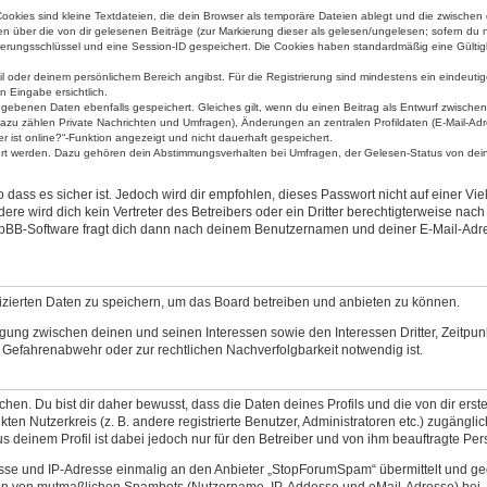
kies sind kleine Textdateien, die dein Browser als temporäre Dateien ablegt und die zwischen d
nen über die von dir gelesenen Beiträge (zur Markierung dieser als gelesen/ungelesen; sofern du
zierungsschlüssel und eine Session-ID gespeichert. Die Cookies haben standardmäßig eine Gültigke
ofil oder deinem persönlichem Bereich angibst. Für die Registrierung sind mindestens ein einde
n Eingabe ersichtlich.
gegebenen Daten ebenfalls gespeichert. Gleiches gilt, wenn du einen Beitrag als Entwurf zwischen
azu zählen Private Nachrichten und Umfragen), Änderungen an zentralen Profildaten (E-Mail-Ad
 ist online?“-Funktion angezeigt und nicht dauerhaft gespeichert.
ert werden. Dazu gehören dein Abstimmungsverhalten bei Umfragen, der Gelesen-Status von deine
dass es sicher ist. Jedoch wird dir empfohlen, dieses Passwort nicht auf einer V
re wird dich kein Vertreter des Betreibers oder ein Dritter berechtigterweise nac
hpBB-Software fragt dich dann nach deinem Benutzernamen und deiner E-Mail-Adr
fizierten Daten zu speichern, um das Board betreiben und anbieten zu können.
ägung zwischen deinen und seinen Interessen sowie den Interessen Dritter, Zeitpu
 Gefahrenabwehr oder zur rechtlichen Nachverfolgbarkeit notwendig ist.
n. Du bist dir daher bewusst, dass die Daten deines Profils und die von dir erstel
kten Nutzerkreis (z. B. andere registrierte Benutzer, Administratoren etc.) zugän
s deinem Profil ist dabei jedoch nur für den Betreiber und von ihm beauftragte Pe
se und IP-Adresse einmalig an den Anbieter „StopForumSpam“ übermittelt und geg
daten von mutmaßlichen Spambots (Nutzername, IP-Addesse und eMail-Adresse) be