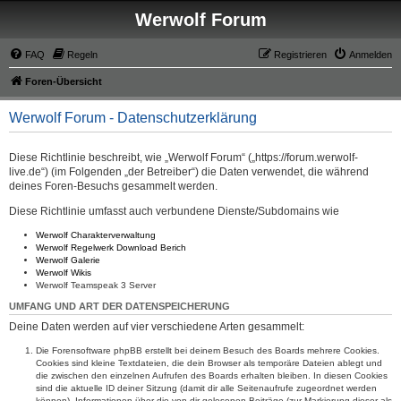
Werwolf Forum
FAQ
Regeln
Registrieren
Anmelden
Foren-Übersicht
Werwolf Forum - Datenschutzerklärung
Diese Richtlinie beschreibt, wie „Werwolf Forum“ („https://forum.werwolf-
live.de“) (im Folgenden „der Betreiber“) die Daten verwendet, die während
deines Foren-Besuchs gesammelt werden.
Diese Richtlinie umfasst auch verbundene Dienste/Subdomains wie
Werwolf Charakterverwaltung
Werwolf Regelwerk Download Berich
Werwolf Galerie
Werwolf Wikis
Werwolf Teamspeak 3 Server
UMFANG UND ART DER DATENSPEICHERUNG
Deine Daten werden auf vier verschiedene Arten gesammelt:
Die Forensoftware phpBB erstellt bei deinem Besuch des Boards mehrere Cookies.
Cookies sind kleine Textdateien, die dein Browser als temporäre Dateien ablegt und
die zwischen den einzelnen Aufrufen des Boards erhalten bleiben. In diesen Cookies
sind die aktuelle ID deiner Sitzung (damit dir alle Seitenaufrufe zugeordnet werden
können), Informationen über die von dir gelesenen Beiträge (zur Markierung dieser als