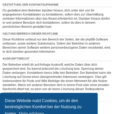
GESTATTUNG DER KONTAKTAUFNAHME
Du gestattest dem Betreiber darüber hinaus, dich unter den von dir
angegebenen Kontaktdaten zu kontaktieren, sofern dies zur Übermittlung
zentraler Informationen über das Board erforderlich ist. Darüber hinaus dürfen
er und andere Benutzer dich kontaktieren, sofern du dies in deinem
persönlichen Bereich gestattet hast.
GELTUNGSBEREICH DIESER RICHTLINIE
Diese Richtlinie umfasst nur den Bereich der Seiten, die die phpBB-Software
umfassen, sowie weitere Subdomains. Sofern der Betreiber in anderen
Bereichen seiner Software weitere personenbezogene Daten verarbeitet, wird
er dich darüber gesondert informieren.
AUSKUNFTSRECHT
Der Betreiber erteilt dir auf Anfrage Auskunft, welche Daten über dich
gespeichert sind. Du kannst jederzeit die Löschung bzw. Sperrung deiner
Daten verlangen. Kontaktiere hierzu bitte den Betreiber. Der Betreiber kann die
Löschung auf Grund eines übergeordneten Interesses verweigern. Dies gilt
insbesondere für Posts und Wiki-Beiträge die einen Mehrwert für alle Nutzer
darstellen. Wenn ein anderer Benutzer dich in einem Post oder einer privaten
Nachricht zitiert hat, so kann von dir keine Löschung dieser Textbausteine
eingefordert werden.
Diese Website nutzt Cookies, um dir den
bestmöglichen Komfort bei der Nutzung zu
Zurück zur vorherigen Seite
bieten.
Mehr erfahren