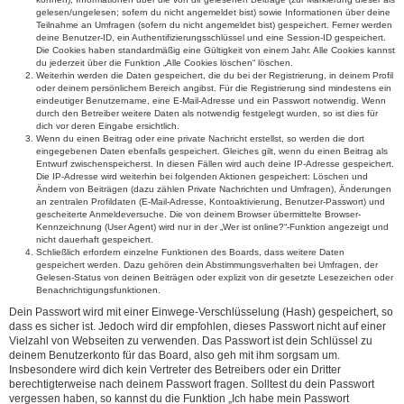
gelesen/ungelesen; sofern du nicht angemeldet bist) sowie Informationen über deine
Teilnahme an Umfragen (sofern du nicht angemeldet bist) gespeichert. Ferner werden
deine Benutzer-ID, ein Authentifizierungsschlüssel und eine Session-ID gespeichert.
Die Cookies haben standardmäßig eine Gültigkeit von einem Jahr. Alle Cookies kannst
du jederzeit über die Funktion „Alle Cookies löschen“ löschen.
Weiterhin werden die Daten gespeichert, die du bei der Registrierung, in deinem Profil
oder deinem persönlichem Bereich angibst. Für die Registrierung sind mindestens ein
eindeutiger Benutzername, eine E-Mail-Adresse und ein Passwort notwendig. Wenn
durch den Betreiber weitere Daten als notwendig festgelegt wurden, so ist dies für
dich vor deren Eingabe ersichtlich.
Wenn du einen Beitrag oder eine private Nachricht erstellst, so werden die dort
eingegebenen Daten ebenfalls gespeichert. Gleiches gilt, wenn du einen Beitrag als
Entwurf zwischenspeicherst. In diesen Fällen wird auch deine IP-Adresse gespeichert.
Die IP-Adresse wird weiterhin bei folgenden Aktionen gespeichert: Löschen und
Ändern von Beiträgen (dazu zählen Private Nachrichten und Umfragen), Änderungen
an zentralen Profildaten (E-Mail-Adresse, Kontoaktivierung, Benutzer-Passwort) und
gescheiterte Anmeldeversuche. Die von deinem Browser übermittelte Browser-
Kennzeichnung (User Agent) wird nur in der „Wer ist online?“-Funktion angezeigt und
nicht dauerhaft gespeichert.
Schließlich erfordern einzelne Funktionen des Boards, dass weitere Daten
gespeichert werden. Dazu gehören dein Abstimmungsverhalten bei Umfragen, der
Gelesen-Status von deinen Beiträgen oder explizit von dir gesetzte Lesezeichen oder
Benachrichtigungsfunktionen.
Dein Passwort wird mit einer Einwege-Verschlüsselung (Hash) gespeichert, so
dass es sicher ist. Jedoch wird dir empfohlen, dieses Passwort nicht auf einer
Vielzahl von Webseiten zu verwenden. Das Passwort ist dein Schlüssel zu
deinem Benutzerkonto für das Board, also geh mit ihm sorgsam um.
Insbesondere wird dich kein Vertreter des Betreibers oder ein Dritter
berechtigterweise nach deinem Passwort fragen. Solltest du dein Passwort
vergessen haben, so kannst du die Funktion „Ich habe mein Passwort