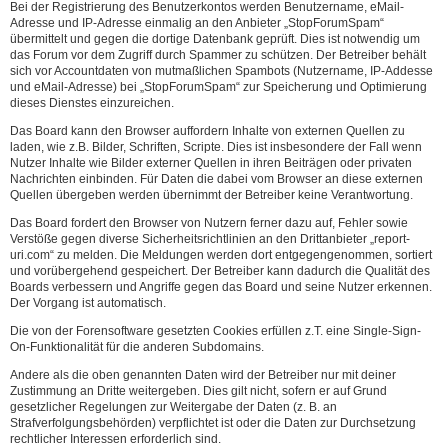
Bei der Registrierung des Benutzerkontos werden Benutzername, eMail-
Adresse und IP-Adresse einmalig an den Anbieter „StopForumSpam“
übermittelt und gegen die dortige Datenbank geprüft. Dies ist notwendig um
das Forum vor dem Zugriff durch Spammer zu schützen. Der Betreiber behält
sich vor Accountdaten von mutmaßlichen Spambots (Nutzername, IP-Addesse
und eMail-Adresse) bei „StopForumSpam“ zur Speicherung und Optimierung
dieses Dienstes einzureichen.
Das Board kann den Browser auffordern Inhalte von externen Quellen zu
laden, wie z.B. Bilder, Schriften, Scripte. Dies ist insbesondere der Fall wenn
Nutzer Inhalte wie Bilder externer Quellen in ihren Beiträgen oder privaten
Nachrichten einbinden. Für Daten die dabei vom Browser an diese externen
Quellen übergeben werden übernimmt der Betreiber keine Verantwortung.
Das Board fordert den Browser von Nutzern ferner dazu auf, Fehler sowie
Verstöße gegen diverse Sicherheitsrichtlinien an den Drittanbieter „report-
uri.com“ zu melden. Die Meldungen werden dort entgegengenommen, sortiert
und vorübergehend gespeichert. Der Betreiber kann dadurch die Qualität des
Boards verbessern und Angriffe gegen das Board und seine Nutzer erkennen.
Der Vorgang ist automatisch.
Die von der Forensoftware gesetzten Cookies erfüllen z.T. eine Single-Sign-
On-Funktionalität für die anderen Subdomains.
Andere als die oben genannten Daten wird der Betreiber nur mit deiner
Zustimmung an Dritte weitergeben. Dies gilt nicht, sofern er auf Grund
gesetzlicher Regelungen zur Weitergabe der Daten (z. B. an
Strafverfolgungsbehörden) verpflichtet ist oder die Daten zur Durchsetzung
rechtlicher Interessen erforderlich sind.