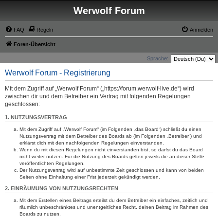
Werwolf Forum
FAQ
Regeln
Anmelden
Foren-Übersicht
Sprache:
Werwolf Forum - Registrierung
Mit dem Zugriff auf „Werwolf Forum“ („https://forum.werwolf-live.de“) wird
zwischen dir und dem Betreiber ein Vertrag mit folgenden Regelungen
geschlossen:
1. NUTZUNGSVERTRAG
Mit dem Zugriff auf „Werwolf Forum“ (im Folgenden „das Board“) schließt du einen
Nutzungsvertrag mit dem Betreiber des Boards ab (im Folgenden „Betreiber“) und
erklärst dich mit den nachfolgenden Regelungen einverstanden.
Wenn du mit diesen Regelungen nicht einverstanden bist, so darfst du das Board
nicht weiter nutzen. Für die Nutzung des Boards gelten jeweils die an dieser Stelle
veröffentlichten Regelungen.
Der Nutzungsvertrag wird auf unbestimmte Zeit geschlossen und kann von beiden
Seiten ohne Einhaltung einer Frist jederzeit gekündigt werden.
2. EINRÄUMUNG VON NUTZUNGSRECHTEN
Mit dem Erstellen eines Beitrags erteilst du dem Betreiber ein einfaches, zeitlich und
räumlich unbeschränktes und unentgeltliches Recht, deinen Beitrag im Rahmen des
Boards zu nutzen.