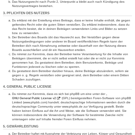
Das Nutzungsrecht nach Punkt 2, Unterpunkt a bleibt auch nach Kündigung des
Nutzungsvertrages bestehen.
3. PFLICHTEN DES NUTZERS
Du erklärst mit der Erstellung eines Beitrags, dass er keine Inhalte enthält, die gegen
geltendes Recht oder die guten Sitten verstoßen. Du erklärst insbesondere, dass du
das Recht besitzt, die in deinen Beiträgen verwendeten Links und Bilder zu setzen
bzw. zu verwenden.
Der Betreiber des Boards übt das Hausrecht aus. Bei Verstößen gegen diese
Nutzungsbedingungen oder anderer im Board veröffentlichten Regeln kann der
Betreiber dich nach Abmahnung zeitweise oder dauerhaft von der Nutzung dieses
Boards ausschließen und dir ein Hausverbot erteilen.
Du nimmst zur Kenntnis, dass der Betreiber keine Verantwortung für die Inhalte von
Beiträgen übernimmt, die er nicht selbst erstellt hat oder die er nicht zur Kenntnis
genommen hat. Du gestattest dem Betreiber, dein Benutzerkonto, Beiträge und
Funktionen jederzeit zu löschen oder zu sperren.
Du gestattest dem Betreiber darüber hinaus, deine Beiträge abzuändern, sofern sie
gegen o. g. Regeln verstoßen oder geeignet sind, dem Betreiber oder einem Dritten
Schaden zuzufügen.
4. GENERAL PUBLIC LICENSE
Du nimmst zur Kenntnis, dass es sich bei phpBB um eine unter der „
GNU General Public License v2
“ (GPL) bereitgestellten Foren-Software von phpBB
Limited (www.phpbb.com) handelt; deutschsprachige Informationen werden durch die
deutschsprachige Community unter www.phpbb.de zur Verfügung gestellt. Beide
haben keinen Einfluss auf die Art und Weise, wie die Software verwendet wird. Sie
können insbesondere die Verwendung der Software für bestimmte Zwecke nicht
untersagen oder auf Inhalte fremder Foren Einfluss nehmen.
5. GEWÄHRLEISTUNG
Der Betreiber haftet mit Ausnahme der Verletzung von Leben, Körper und Gesundheit