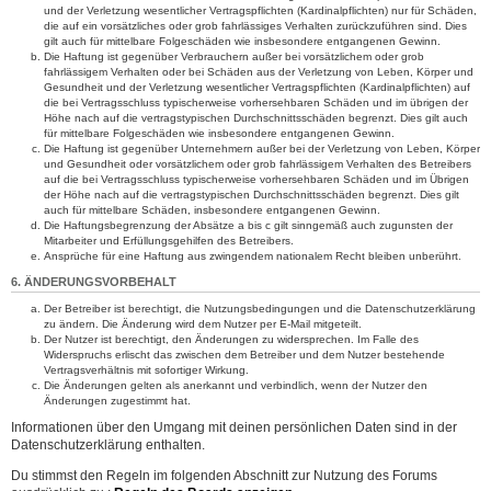
und der Verletzung wesentlicher Vertragspflichten (Kardinalpflichten) nur für Schäden,
die auf ein vorsätzliches oder grob fahrlässiges Verhalten zurückzuführen sind. Dies
gilt auch für mittelbare Folgeschäden wie insbesondere entgangenen Gewinn.
Die Haftung ist gegenüber Verbrauchern außer bei vorsätzlichem oder grob
fahrlässigem Verhalten oder bei Schäden aus der Verletzung von Leben, Körper und
Gesundheit und der Verletzung wesentlicher Vertragspflichten (Kardinalpflichten) auf
die bei Vertragsschluss typischerweise vorhersehbaren Schäden und im übrigen der
Höhe nach auf die vertragstypischen Durchschnittsschäden begrenzt. Dies gilt auch
für mittelbare Folgeschäden wie insbesondere entgangenen Gewinn.
Die Haftung ist gegenüber Unternehmern außer bei der Verletzung von Leben, Körper
und Gesundheit oder vorsätzlichem oder grob fahrlässigem Verhalten des Betreibers
auf die bei Vertragsschluss typischerweise vorhersehbaren Schäden und im Übrigen
der Höhe nach auf die vertragstypischen Durchschnittsschäden begrenzt. Dies gilt
auch für mittelbare Schäden, insbesondere entgangenen Gewinn.
Die Haftungsbegrenzung der Absätze a bis c gilt sinngemäß auch zugunsten der
Mitarbeiter und Erfüllungsgehilfen des Betreibers.
Ansprüche für eine Haftung aus zwingendem nationalem Recht bleiben unberührt.
6. ÄNDERUNGSVORBEHALT
Der Betreiber ist berechtigt, die Nutzungsbedingungen und die Datenschutzerklärung
zu ändern. Die Änderung wird dem Nutzer per E-Mail mitgeteilt.
Der Nutzer ist berechtigt, den Änderungen zu widersprechen. Im Falle des
Widerspruchs erlischt das zwischen dem Betreiber und dem Nutzer bestehende
Vertragsverhältnis mit sofortiger Wirkung.
Die Änderungen gelten als anerkannt und verbindlich, wenn der Nutzer den
Änderungen zugestimmt hat.
Informationen über den Umgang mit deinen persönlichen Daten sind in der
Datenschutzerklärung enthalten.
Du stimmst den Regeln im folgenden Abschnitt zur Nutzung des Forums