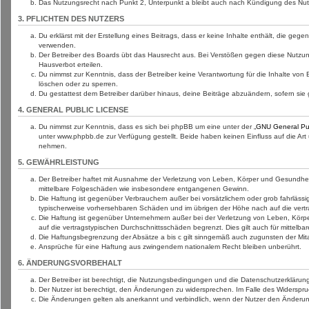
Das Nutzungsrecht nach Punkt 2, Unterpunkt a bleibt auch nach Kündigung des Nu
3. PFLICHTEN DES NUTZERS
Du erklärst mit der Erstellung eines Beitrags, dass er keine Inhalte enthält, die ge
verwenden.
Der Betreiber des Boards übt das Hausrecht aus. Bei Verstößen gegen diese Nutzun
Hausverbot erteilen.
Du nimmst zur Kenntnis, dass der Betreiber keine Verantwortung für die Inhalte von B
löschen oder zu sperren.
Du gestattest dem Betreiber darüber hinaus, deine Beiträge abzuändern, sofern sie
4. GENERAL PUBLIC LICENSE
Du nimmst zur Kenntnis, dass es sich bei phpBB um eine unter der „
GNU General Pub
unter www.phpbb.de zur Verfügung gestellt. Beide haben keinen Einfluss auf die Ar
nehmen.
5. GEWÄHRLEISTUNG
Der Betreiber haftet mit Ausnahme der Verletzung von Leben, Körper und Gesundheit un
mittelbare Folgeschäden wie insbesondere entgangenen Gewinn.
Die Haftung ist gegenüber Verbrauchern außer bei vorsätzlichem oder grob fahrlässi
typischerweise vorhersehbaren Schäden und im übrigen der Höhe nach auf die vertr
Die Haftung ist gegenüber Unternehmern außer bei der Verletzung von Leben, Körpe
auf die vertragstypischen Durchschnittsschäden begrenzt. Dies gilt auch für mitte
Die Haftungsbegrenzung der Absätze a bis c gilt sinngemäß auch zugunsten der Mitar
Ansprüche für eine Haftung aus zwingendem nationalem Recht bleiben unberührt.
6. ÄNDERUNGSVORBEHALT
Der Betreiber ist berechtigt, die Nutzungsbedingungen und die Datenschutzerklärung
Der Nutzer ist berechtigt, den Änderungen zu widersprechen. Im Falle des Widerspru
Die Änderungen gelten als anerkannt und verbindlich, wenn der Nutzer den Änderu