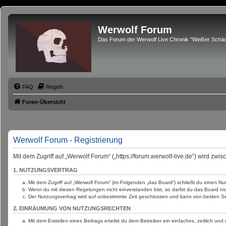
Werwolf Forum
Das Forum der Werwolf Live Chronik "Weißer Schäd
FAQ
Regeln
Foren-Übersicht
Werwolf Forum - Registrierung
Mit dem Zugriff auf „Werwolf Forum“ („https://forum.werwolf-live.de“) wird zw
1. NUTZUNGSVERTRAG
Mit dem Zugriff auf „Werwolf Forum“ (im Folgenden „das Board“) schließt du einen N
Wenn du mit diesen Regelungen nicht einverstanden bist, so darfst du das Board nich
Der Nutzungsvertrag wird auf unbestimmte Zeit geschlossen und kann von beiden Sei
2. EINRÄUMUNG VON NUTZUNGSRECHTEN
Mit dem Erstellen eines Beitrags erteilst du dem Betreiber ein einfaches, zeitlich 