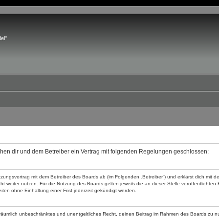
el"
ischen dir und dem Betreiber ein Vertrag mit folgenden Regelungen geschlossen:
utzungsvertrag mit dem Betreiber des Boards ab (im Folgenden „Betreiber“) und erklärst dich mi
t weiter nutzen. Für die Nutzung des Boards gelten jeweils die an dieser Stelle veröffentlichte
ten ohne Einhaltung einer Frist jederzeit gekündigt werden.
und räumlich unbeschränktes und unentgeltliches Recht, deinen Beitrag im Rahmen des Boards zu n