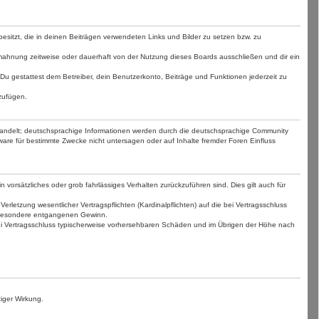
 besitzt, die in deinen Beiträgen verwendeten Links und Bilder zu setzen bzw. zu
mahnung zeitweise oder dauerhaft von der Nutzung dieses Boards ausschließen und dir ein
. Du gestattest dem Betreiber, dein Benutzerkonto, Beiträge und Funktionen jederzeit zu
zufügen.
handelt; deutschsprachige Informationen werden durch die deutschsprachige Community
are für bestimmte Zwecke nicht untersagen oder auf Inhalte fremder Foren Einfluss
 vorsätzliches oder grob fahrlässiges Verhalten zurückzuführen sind. Dies gilt auch für
etzung wesentlicher Vertragspflichten (Kardinalpflichten) auf die bei Vertragsschluss
nsbesondere entgangenen Gewinn.
bei Vertragsschluss typischerweise vorhersehbaren Schäden und im Übrigen der Höhe nach
iger Wirkung.