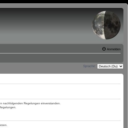
Anmelden
Sprache:
t den nachfolgenden Regelungen einverstanden.
n Regelungen.
utzen.