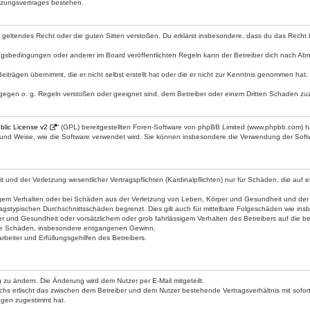
tzungsvertrages bestehen.
gen geltendes Recht oder die guten Sitten verstoßen. Du erklärst insbesondere, dass du das Recht
gsbedingungen oder anderer im Board veröffentlichten Regeln kann der Betreiber dich nach Ab
eiträgen übernimmt, die er nicht selbst erstellt hat oder die er nicht zur Kenntnis genommen hat
 gegen o. g. Regeln verstoßen oder geeignet sind, dem Betreiber oder einem Dritten Schaden zu
lic License v2
“ (GPL) bereitgestellten Foren-Software von phpBB Limited (www.phpbb.com) 
t und Weise, wie die Software verwendet wird. Sie können insbesondere die Verwendung der Softw
d der Verletzung wesentlicher Vertragspflichten (Kardinalpflichten) nur für Schäden, die auf ein
gem Verhalten oder bei Schäden aus der Verletzung von Leben, Körper und Gesundheit und der Verl
agstypischen Durchschnittsschäden begrenzt. Dies gilt auch für mittelbare Folgeschäden wie i
r und Gesundheit oder vorsätzlichem oder grob fahrlässigem Verhalten des Betreibers auf die 
lbare Schäden, insbesondere entgangenen Gewinn.
beiter und Erfüllungsgehilfen des Betreibers.
 zu ändern. Die Änderung wird dem Nutzer per E-Mail mitgeteilt.
chs erlischt das zwischen dem Betreiber und dem Nutzer bestehende Vertragsverhältnis mit sofort
ngen zugestimmt hat.