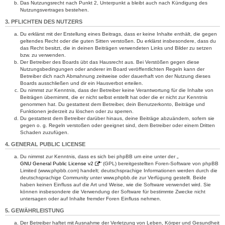
Das Nutzungsrecht nach Punkt 2, Unterpunkt a bleibt auch nach Kündigung des
Nutzungsvertrages bestehen.
3. PFLICHTEN DES NUTZERS
Du erklärst mit der Erstellung eines Beitrags, dass er keine Inhalte enthält, die gegen
geltendes Recht oder die guten Sitten verstoßen. Du erklärst insbesondere, dass du
das Recht besitzt, die in deinen Beiträgen verwendeten Links und Bilder zu setzen
bzw. zu verwenden.
Der Betreiber des Boards übt das Hausrecht aus. Bei Verstößen gegen diese
Nutzungsbedingungen oder anderer im Board veröffentlichten Regeln kann der
Betreiber dich nach Abmahnung zeitweise oder dauerhaft von der Nutzung dieses
Boards ausschließen und dir ein Hausverbot erteilen.
Du nimmst zur Kenntnis, dass der Betreiber keine Verantwortung für die Inhalte von
Beiträgen übernimmt, die er nicht selbst erstellt hat oder die er nicht zur Kenntnis
genommen hat. Du gestattest dem Betreiber, dein Benutzerkonto, Beiträge und
Funktionen jederzeit zu löschen oder zu sperren.
Du gestattest dem Betreiber darüber hinaus, deine Beiträge abzuändern, sofern sie
gegen o. g. Regeln verstoßen oder geeignet sind, dem Betreiber oder einem Dritten
Schaden zuzufügen.
4. GENERAL PUBLIC LICENSE
Du nimmst zur Kenntnis, dass es sich bei phpBB um eine unter der „
GNU General Public License v2
“ (GPL) bereitgestellten Foren-Software von phpBB
Limited (www.phpbb.com) handelt; deutschsprachige Informationen werden durch die
deutschsprachige Community unter www.phpbb.de zur Verfügung gestellt. Beide
haben keinen Einfluss auf die Art und Weise, wie die Software verwendet wird. Sie
können insbesondere die Verwendung der Software für bestimmte Zwecke nicht
untersagen oder auf Inhalte fremder Foren Einfluss nehmen.
5. GEWÄHRLEISTUNG
Der Betreiber haftet mit Ausnahme der Verletzung von Leben, Körper und Gesundheit