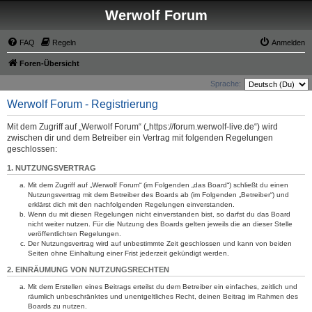
Werwolf Forum
FAQ
Regeln
Anmelden
Foren-Übersicht
Sprache:
Werwolf Forum - Registrierung
Mit dem Zugriff auf „Werwolf Forum“ („https://forum.werwolf-live.de“) wird
zwischen dir und dem Betreiber ein Vertrag mit folgenden Regelungen
geschlossen:
1. NUTZUNGSVERTRAG
Mit dem Zugriff auf „Werwolf Forum“ (im Folgenden „das Board“) schließt du einen
Nutzungsvertrag mit dem Betreiber des Boards ab (im Folgenden „Betreiber“) und
erklärst dich mit den nachfolgenden Regelungen einverstanden.
Wenn du mit diesen Regelungen nicht einverstanden bist, so darfst du das Board
nicht weiter nutzen. Für die Nutzung des Boards gelten jeweils die an dieser Stelle
veröffentlichten Regelungen.
Der Nutzungsvertrag wird auf unbestimmte Zeit geschlossen und kann von beiden
Seiten ohne Einhaltung einer Frist jederzeit gekündigt werden.
2. EINRÄUMUNG VON NUTZUNGSRECHTEN
Mit dem Erstellen eines Beitrags erteilst du dem Betreiber ein einfaches, zeitlich und
räumlich unbeschränktes und unentgeltliches Recht, deinen Beitrag im Rahmen des
Boards zu nutzen.