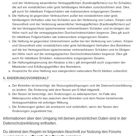
und der Verletzung wesentlicher Vertragspflichten (Kardinalpflichten) nur für Schäden,
die auf ein vorsätzliches oder grob fahrlässiges Verhalten zurückzuführen sind. Dies
gilt auch für mittelbare Folgeschäden wie insbesondere entgangenen Gewinn.
Die Haftung ist gegenüber Verbrauchern außer bei vorsätzlichem oder grob
fahrlässigem Verhalten oder bei Schäden aus der Verletzung von Leben, Körper und
Gesundheit und der Verletzung wesentlicher Vertragspflichten (Kardinalpflichten) auf
die bei Vertragsschluss typischerweise vorhersehbaren Schäden und im übrigen der
Höhe nach auf die vertragstypischen Durchschnittsschäden begrenzt. Dies gilt auch
für mittelbare Folgeschäden wie insbesondere entgangenen Gewinn.
Die Haftung ist gegenüber Unternehmern außer bei der Verletzung von Leben, Körper
und Gesundheit oder vorsätzlichem oder grob fahrlässigem Verhalten des Betreibers
auf die bei Vertragsschluss typischerweise vorhersehbaren Schäden und im Übrigen
der Höhe nach auf die vertragstypischen Durchschnittsschäden begrenzt. Dies gilt
auch für mittelbare Schäden, insbesondere entgangenen Gewinn.
Die Haftungsbegrenzung der Absätze a bis c gilt sinngemäß auch zugunsten der
Mitarbeiter und Erfüllungsgehilfen des Betreibers.
Ansprüche für eine Haftung aus zwingendem nationalem Recht bleiben unberührt.
6. ÄNDERUNGSVORBEHALT
Der Betreiber ist berechtigt, die Nutzungsbedingungen und die Datenschutzerklärung
zu ändern. Die Änderung wird dem Nutzer per E-Mail mitgeteilt.
Der Nutzer ist berechtigt, den Änderungen zu widersprechen. Im Falle des
Widerspruchs erlischt das zwischen dem Betreiber und dem Nutzer bestehende
Vertragsverhältnis mit sofortiger Wirkung.
Die Änderungen gelten als anerkannt und verbindlich, wenn der Nutzer den
Änderungen zugestimmt hat.
Informationen über den Umgang mit deinen persönlichen Daten sind in der
Datenschutzerklärung enthalten.
Du stimmst den Regeln im folgenden Abschnitt zur Nutzung des Forums