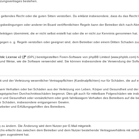
tzungsvertrages bestehen.
gen geltendes Recht oder die guten Sitten verstoßen. Du erklärst insbesondere, dass du das Recht
gsbedingungen oder anderer im Board veröffentlichten Regeln kann der Betreiber dich nach Ab
eiträgen übernimmt, die er nicht selbst erstellt hat oder die er nicht zur Kenntnis genommen hat
 gegen o. g. Regeln verstoßen oder geeignet sind, dem Betreiber oder einem Dritten Schaden zu
lic License v2
“ (GPL) bereitgestellten Foren-Software von phpBB Limited (www.phpbb.com) 
t und Weise, wie die Software verwendet wird. Sie können insbesondere die Verwendung der Softw
d der Verletzung wesentlicher Vertragspflichten (Kardinalpflichten) nur für Schäden, die auf ein
gem Verhalten oder bei Schäden aus der Verletzung von Leben, Körper und Gesundheit und der Verl
agstypischen Durchschnittsschäden begrenzt. Dies gilt auch für mittelbare Folgeschäden wie i
r und Gesundheit oder vorsätzlichem oder grob fahrlässigem Verhalten des Betreibers auf die 
lbare Schäden, insbesondere entgangenen Gewinn.
beiter und Erfüllungsgehilfen des Betreibers.
 zu ändern. Die Änderung wird dem Nutzer per E-Mail mitgeteilt.
chs erlischt das zwischen dem Betreiber und dem Nutzer bestehende Vertragsverhältnis mit sofort
ngen zugestimmt hat.