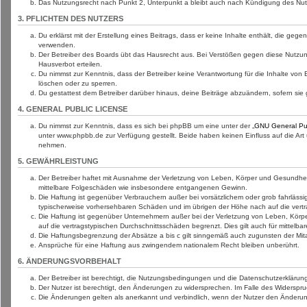
Das Nutzungsrecht nach Punkt 2, Unterpunkt a bleibt auch nach Kündigung des Nu
3. PFLICHTEN DES NUTZERS
Du erklärst mit der Erstellung eines Beitrags, dass er keine Inhalte enthält, die ge
verwenden.
Der Betreiber des Boards übt das Hausrecht aus. Bei Verstößen gegen diese Nutzun
Hausverbot erteilen.
Du nimmst zur Kenntnis, dass der Betreiber keine Verantwortung für die Inhalte von B
löschen oder zu sperren.
Du gestattest dem Betreiber darüber hinaus, deine Beiträge abzuändern, sofern sie
4. GENERAL PUBLIC LICENSE
Du nimmst zur Kenntnis, dass es sich bei phpBB um eine unter der „
GNU General Pub
unter www.phpbb.de zur Verfügung gestellt. Beide haben keinen Einfluss auf die Ar
nehmen.
5. GEWÄHRLEISTUNG
Der Betreiber haftet mit Ausnahme der Verletzung von Leben, Körper und Gesundheit un
mittelbare Folgeschäden wie insbesondere entgangenen Gewinn.
Die Haftung ist gegenüber Verbrauchern außer bei vorsätzlichem oder grob fahrlässi
typischerweise vorhersehbaren Schäden und im übrigen der Höhe nach auf die vertr
Die Haftung ist gegenüber Unternehmern außer bei der Verletzung von Leben, Körpe
auf die vertragstypischen Durchschnittsschäden begrenzt. Dies gilt auch für mitte
Die Haftungsbegrenzung der Absätze a bis c gilt sinngemäß auch zugunsten der Mitar
Ansprüche für eine Haftung aus zwingendem nationalem Recht bleiben unberührt.
6. ÄNDERUNGSVORBEHALT
Der Betreiber ist berechtigt, die Nutzungsbedingungen und die Datenschutzerklärung
Der Nutzer ist berechtigt, den Änderungen zu widersprechen. Im Falle des Widerspru
Die Änderungen gelten als anerkannt und verbindlich, wenn der Nutzer den Änderu