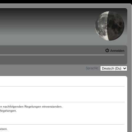
Anmelden
Sprache:
t den nachfolgenden Regelungen einverstanden.
n Regelungen.
utzen.