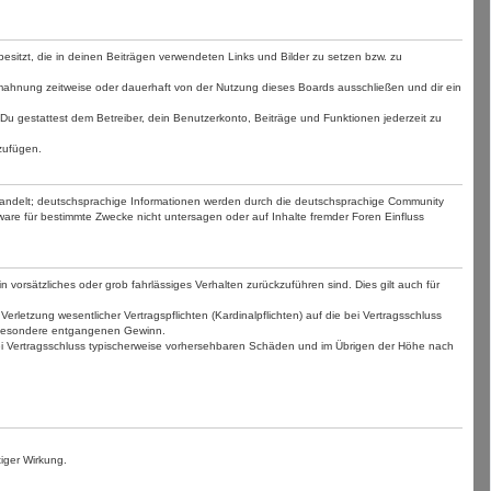
 besitzt, die in deinen Beiträgen verwendeten Links und Bilder zu setzen bzw. zu
mahnung zeitweise oder dauerhaft von der Nutzung dieses Boards ausschließen und dir ein
. Du gestattest dem Betreiber, dein Benutzerkonto, Beiträge und Funktionen jederzeit zu
zufügen.
handelt; deutschsprachige Informationen werden durch die deutschsprachige Community
are für bestimmte Zwecke nicht untersagen oder auf Inhalte fremder Foren Einfluss
 vorsätzliches oder grob fahrlässiges Verhalten zurückzuführen sind. Dies gilt auch für
etzung wesentlicher Vertragspflichten (Kardinalpflichten) auf die bei Vertragsschluss
nsbesondere entgangenen Gewinn.
bei Vertragsschluss typischerweise vorhersehbaren Schäden und im Übrigen der Höhe nach
iger Wirkung.