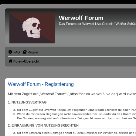
Werwolf Forum
Das Forum der Werwolf Live Chronik "Weißer Schäd
FAQ
Regeln
Foren-Übersicht
Werwolf Forum - Registrierung
Mit dem Zugriff auf „Werwolf Forum“ („https://forum.werwolf-live.de“) wird zw
1. NUTZUNGSVERTRAG
Mit dem Zugriff auf „Werwolf Forum“ (im Folgenden „das Board“) schließt du einen N
Wenn du mit diesen Regelungen nicht einverstanden bist, so darfst du das Board nich
Der Nutzungsvertrag wird auf unbestimmte Zeit geschlossen und kann von beiden Sei
2. EINRÄUMUNG VON NUTZUNGSRECHTEN
Mit dem Erstellen eines Beitrags erteilst du dem Betreiber ein einfaches, zeitlich 