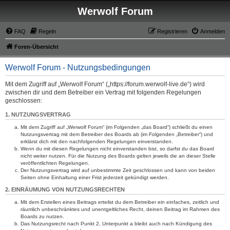
Werwolf Forum
FAQ
Regeln
Registrieren
Anmelden
Foren-Übersicht
Werwolf Forum - Nutzungsbedingungen
Mit dem Zugriff auf „Werwolf Forum“ („https://forum.werwolf-live.de“) wird
zwischen dir und dem Betreiber ein Vertrag mit folgenden Regelungen
geschlossen:
1. NUTZUNGSVERTRAG
Mit dem Zugriff auf „Werwolf Forum“ (im Folgenden „das Board“) schließt du einen
Nutzungsvertrag mit dem Betreiber des Boards ab (im Folgenden „Betreiber“) und
erklärst dich mit den nachfolgenden Regelungen einverstanden.
Wenn du mit diesen Regelungen nicht einverstanden bist, so darfst du das Board
nicht weiter nutzen. Für die Nutzung des Boards gelten jeweils die an dieser Stelle
veröffentlichten Regelungen.
Der Nutzungsvertrag wird auf unbestimmte Zeit geschlossen und kann von beiden
Seiten ohne Einhaltung einer Frist jederzeit gekündigt werden.
2. EINRÄUMUNG VON NUTZUNGSRECHTEN
Mit dem Erstellen eines Beitrags erteilst du dem Betreiber ein einfaches, zeitlich und
räumlich unbeschränktes und unentgeltliches Recht, deinen Beitrag im Rahmen des
Boards zu nutzen.
Das Nutzungsrecht nach Punkt 2, Unterpunkt a bleibt auch nach Kündigung des