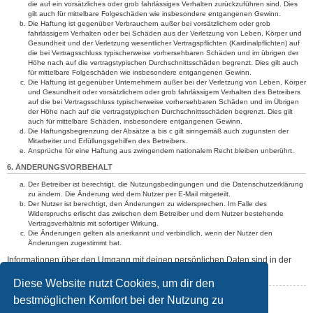
die auf ein vorsätzliches oder grob fahrlässiges Verhalten zurückzuführen sind. Dies
gilt auch für mittelbare Folgeschäden wie insbesondere entgangenen Gewinn.
Die Haftung ist gegenüber Verbrauchern außer bei vorsätzlichem oder grob
fahrlässigem Verhalten oder bei Schäden aus der Verletzung von Leben, Körper und
Gesundheit und der Verletzung wesentlicher Vertragspflichten (Kardinalpflichten) auf
die bei Vertragsschluss typischerweise vorhersehbaren Schäden und im übrigen der
Höhe nach auf die vertragstypischen Durchschnittsschäden begrenzt. Dies gilt auch
für mittelbare Folgeschäden wie insbesondere entgangenen Gewinn.
Die Haftung ist gegenüber Unternehmern außer bei der Verletzung von Leben, Körper
und Gesundheit oder vorsätzlichem oder grob fahrlässigem Verhalten des Betreibers
auf die bei Vertragsschluss typischerweise vorhersehbaren Schäden und im Übrigen
der Höhe nach auf die vertragstypischen Durchschnittsschäden begrenzt. Dies gilt
auch für mittelbare Schäden, insbesondere entgangenen Gewinn.
Die Haftungsbegrenzung der Absätze a bis c gilt sinngemäß auch zugunsten der
Mitarbeiter und Erfüllungsgehilfen des Betreibers.
Ansprüche für eine Haftung aus zwingendem nationalem Recht bleiben unberührt.
6. ÄNDERUNGSVORBEHALT
Der Betreiber ist berechtigt, die Nutzungsbedingungen und die Datenschutzerklärung
zu ändern. Die Änderung wird dem Nutzer per E-Mail mitgeteilt.
Der Nutzer ist berechtigt, den Änderungen zu widersprechen. Im Falle des
Widerspruchs erlischt das zwischen dem Betreiber und dem Nutzer bestehende
Vertragsverhältnis mit sofortiger Wirkung.
Die Änderungen gelten als anerkannt und verbindlich, wenn der Nutzer den
Änderungen zugestimmt hat.
Informationen über den Umgang mit deinen persönlichen Daten sind in der
Datenschutzerklärung enthalten.
Diese Website nutzt Cookies, um dir den
bestmöglichen Komfort bei der Nutzung zu
Zurück zur vorherigen Seite