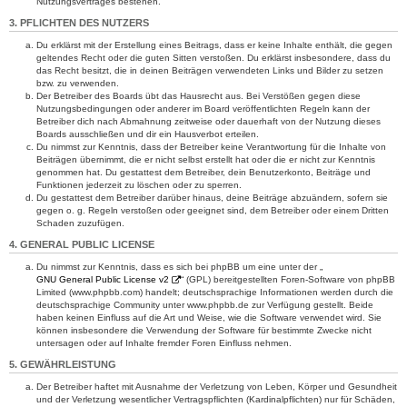
Nutzungsvertrages bestehen.
3. PFLICHTEN DES NUTZERS
Du erklärst mit der Erstellung eines Beitrags, dass er keine Inhalte enthält, die gegen
geltendes Recht oder die guten Sitten verstoßen. Du erklärst insbesondere, dass du
das Recht besitzt, die in deinen Beiträgen verwendeten Links und Bilder zu setzen
bzw. zu verwenden.
Der Betreiber des Boards übt das Hausrecht aus. Bei Verstößen gegen diese
Nutzungsbedingungen oder anderer im Board veröffentlichten Regeln kann der
Betreiber dich nach Abmahnung zeitweise oder dauerhaft von der Nutzung dieses
Boards ausschließen und dir ein Hausverbot erteilen.
Du nimmst zur Kenntnis, dass der Betreiber keine Verantwortung für die Inhalte von
Beiträgen übernimmt, die er nicht selbst erstellt hat oder die er nicht zur Kenntnis
genommen hat. Du gestattest dem Betreiber, dein Benutzerkonto, Beiträge und
Funktionen jederzeit zu löschen oder zu sperren.
Du gestattest dem Betreiber darüber hinaus, deine Beiträge abzuändern, sofern sie
gegen o. g. Regeln verstoßen oder geeignet sind, dem Betreiber oder einem Dritten
Schaden zuzufügen.
4. GENERAL PUBLIC LICENSE
Du nimmst zur Kenntnis, dass es sich bei phpBB um eine unter der „
GNU General Public License v2
“ (GPL) bereitgestellten Foren-Software von phpBB
Limited (www.phpbb.com) handelt; deutschsprachige Informationen werden durch die
deutschsprachige Community unter www.phpbb.de zur Verfügung gestellt. Beide
haben keinen Einfluss auf die Art und Weise, wie die Software verwendet wird. Sie
können insbesondere die Verwendung der Software für bestimmte Zwecke nicht
untersagen oder auf Inhalte fremder Foren Einfluss nehmen.
5. GEWÄHRLEISTUNG
Der Betreiber haftet mit Ausnahme der Verletzung von Leben, Körper und Gesundheit
und der Verletzung wesentlicher Vertragspflichten (Kardinalpflichten) nur für Schäden,