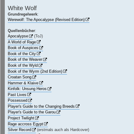
White Wolf
Grundregelwerk
:
Werewolf: The Apocalypse (Revised Edition)
Quellenbücher
:
Apocalypse
(ToJ)
A World of Rage
Book of Auspices
Book of the City
Book of the Weaver
Book of the Wyld
Book of the Wyrm (2nd Edition)
Croatan Song
Hammer & Klaive
Kinfolk: Unsung Heros
Past Lives
Possessed
Player's Guide to the Changing Breeds
Player's Guide to the Garou
Project Twilight
Rage accross Egypt
Silver Record
(erstmals auch als Hardcover)