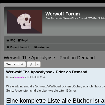
Werwolf Forum
Das Forum der Werwolf Live Chronik "Weißer Schäd
FAQ
Regeln
Foren-Übersicht
Gästeforum
Werwolf The Apocalypse - Print on Demand
Gesperrt
Werwolf The Apocalypse - Print on Demand
B
von
heinrich
»
27.03.2013 11:48
e
i
t
Wie erwähnt sind die Schwarz/Weiß-gedruckten Bücher, egal ob Hardcove
r
Seite. Ansonsten sind sie aber wie die alten Bücher.
a
g
Eine komplette Liste alle Bücher ist