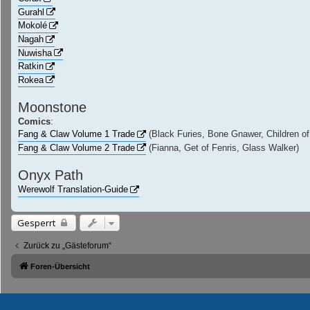
Gurahl
Mokolé
Nagah
Nuwisha
Ratkin
Rokea
Moonstone
Comics
:
Fang & Claw Volume 1 Trade
(Black Furies, Bone Gnawer, Children of
Fang & Claw Volume 2 Trade
(Fianna, Get of Fenris, Glass Walker)
Onyx Path
Werewolf Translation-Guide
Gesperrt
Zurück zu „Gästeforum“
Foren-Übersicht