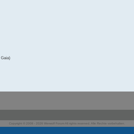
 Gaia)
Copyright © 2008 - 2026 Werwolf Forum All rights reserved. Alle Rechte vorbehalten.
Powered by
phpBB
® Forum Software © phpBB Limited
Deutsche Übersetzung durch
phpBB.de