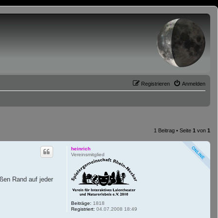
Registrieren
Anmelden
1 Beitrag • Seite
1
von
1
heinrich
Vereinsmitglied
ißen Rand auf jeder
Beiträge:
1818
Registriert:
04.07.2008 18:49